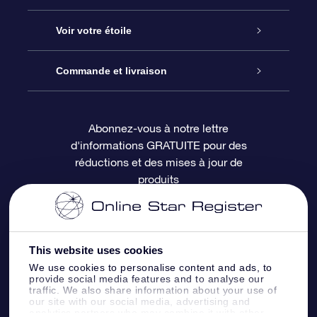
À propos de l’OSR
Cadeau d’étoile en ligne
Voir votre étoile
Nous contacter
Coffret cadeau OSR
Registre des étoiles
Commande et livraison
Le blog
Cadeau Super Star
Appli OSR Star Finder
Connexion client
Abonnez-vous à notre lettre
d'informations GRATUITE pour des
Questions fréquemment posées
Carte cadeau OSR
Page d’accueil personnalisée
Informations de paiement
réductions et des mises à jour de
produits
Revues
Cadeaux d’entreprise
Un million d’étoiles
Informations d’expédition
Écran de veille OSR
Politique de retour
This website uses cookies
We use cookies to personalise content and ads, to
Appli Voler vers les étoiles
Constellations
provide social media features and to analyse our
traffic. We also share information about your use of
our site with our social media, advertising and
analytics partners who may combine it with other