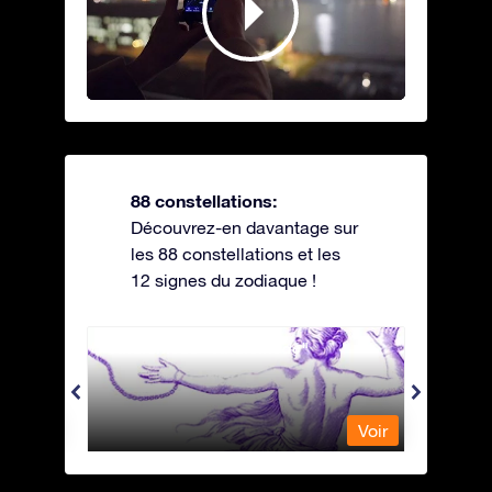
88 constellations:
Découvrez-en davantage sur
les 88 constellations et les
12 signes du zodiaque !
Andromeda - Andromède
Antli
Voir
Voir