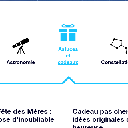
Astuces
et
Astronomie
cadeaux
Constellat
Fête des Mères :
Cadeau pas cher 
ose d’inoubliable
idées originale
heureuse