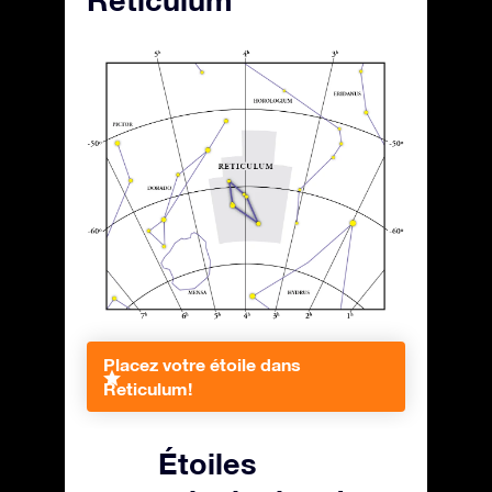
Reticulum
Placez votre étoile dans
Reticulum!
Étoiles