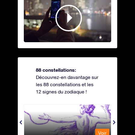
88 constellations:
Découvrez-en davantage sur
les 88 constellations et les
12 signes du zodiaque !
Andromeda - Andromède
Antli
Voir
Voir