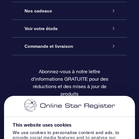
Service
Nos cadeaux
À propos de l’OSR
Cadeau d’étoile en ligne
Voir votre étoile
Nous contacter
Coffret cadeau OSR
Registre des étoiles
Commande et livraison
Le blog
Cadeau Super Star
Appli OSR Star Finder
Connexion client
Abonnez-vous à notre lettre
d'informations GRATUITE pour des
Questions fréquemment posées
Carte cadeau OSR
Page d’accueil personnalisée
Informations de paiement
réductions et des mises à jour de
produits
Revues
Cadeaux d’entreprise
Un million d’étoiles
Informations d’expédition
Écran de veille OSR
Politique de retour
This website uses cookies
We use cookies to personalise content and ads, to
Appli Voler vers les étoiles
Constellations
provide social media features and to analyse our