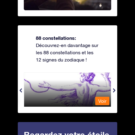
88 constellations:
Découvrez-en davantage sur
les 88 constellations et les
12 signes du zodiaque !
Andromeda - Andromède
Antli
Voir
Voir
Regardez votre étoile