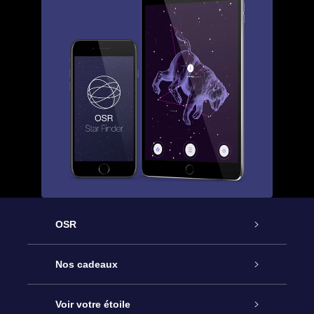
OSR
Service
Nos cadeaux
À propos de l’OSR
Cadeau d’étoile en ligne
Voir votre étoile