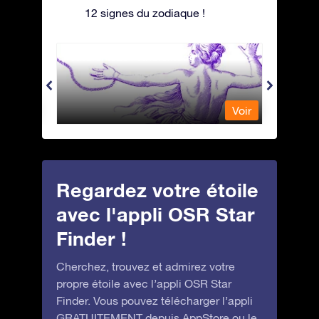
12 signes du zodiaque !
Andromeda - Andromède
Antli
Voir
Voir
Regardez votre étoile
avec l'appli OSR Star
Finder !
Cherchez, trouvez et admirez votre
propre étoile avec l’appli OSR Star
Finder. Vous pouvez télécharger l’appli
GRATUITEMENT depuis
AppStore
ou le