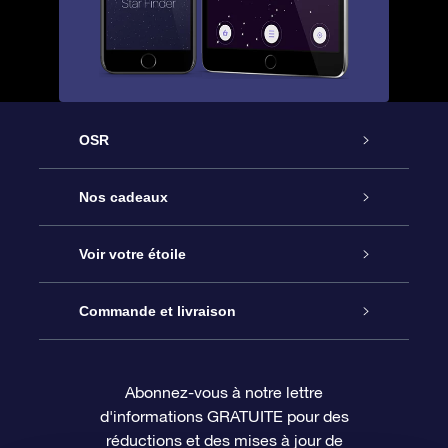
OSR
Service
Nos cadeaux
À propos de l’OSR
Cadeau d’étoile en ligne
Voir votre étoile
Nous contacter
Coffret cadeau OSR
Registre des étoiles
Commande et livraison
Le blog
Cadeau Super Star
Appli OSR Star Finder
Connexion client
Abonnez-vous à notre lettre
d'informations GRATUITE pour des
Questions fréquemment posées
Carte cadeau OSR
Page d’accueil personnalisée
Informations de paiement
réductions et des mises à jour de