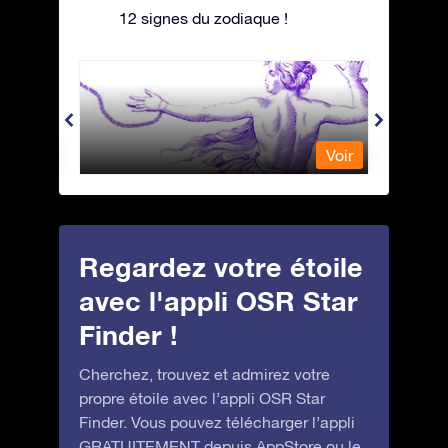
12 signes du zodiaque !
Andromeda - Andromède
Antli
Voir
Voir
Regardez votre étoile
avec l'appli OSR Star
Finder !
Cherchez, trouvez et admirez votre
propre étoile avec l’appli OSR Star
Finder. Vous pouvez télécharger l’appli
GRATUITEMENT depuis
AppStore
ou le