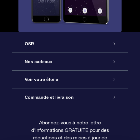
OSR
Service
Nos cadeaux
À propos de l’OSR
Cadeau d’étoile en ligne
Voir votre étoile
Nous contacter
Coffret cadeau OSR
Registre des étoiles
Commande et livraison
Le blog
Cadeau Super Star
Appli OSR Star Finder
Connexion client
Abonnez-vous à notre lettre
d'informations GRATUITE pour des
Questions fréquemment posées
Carte cadeau OSR
Page d’accueil personnalisée
Informations de paiement
réductions et des mises à jour de