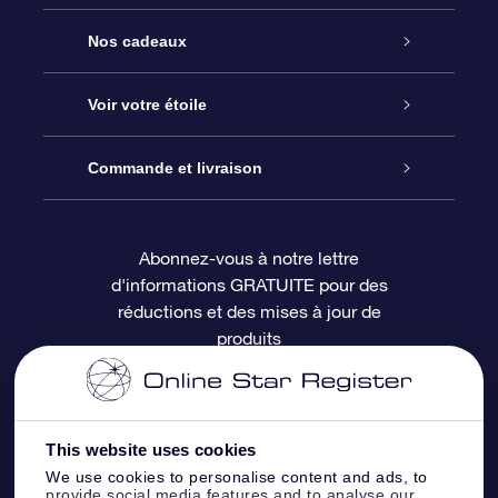
Service
Nos cadeaux
À propos de l’OSR
Cadeau d’étoile en ligne
Voir votre étoile
Nous contacter
Coffret cadeau OSR
Registre des étoiles
Commande et livraison
Le blog
Cadeau Super Star
Appli OSR Star Finder
Connexion client
Abonnez-vous à notre lettre
d'informations GRATUITE pour des
Questions fréquemment posées
Carte cadeau OSR
Page d’accueil personnalisée
Informations de paiement
réductions et des mises à jour de
produits
Revues
Cadeaux d’entreprise
Un million d’étoiles
Informations d’expédition
Écran de veille OSR
Politique de retour
This website uses cookies
We use cookies to personalise content and ads, to
Appli Voler vers les étoiles
Constellations
provide social media features and to analyse our