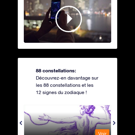
88 constellations:
Découvrez-en davantage sur
les 88 constellations et les
12 signes du zodiaque !
Andromeda - Andromède
Antli
Voir
Voir