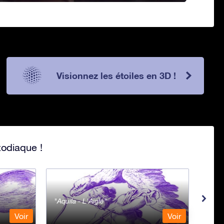
Visionnez les étoiles en 3D !
zodiaque !
Aquila - L'Aigle
Aqua
Voir
Voir