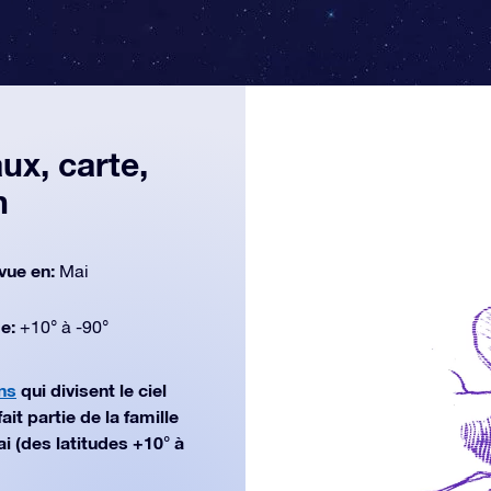
x, carte,
n
vue en:
Mai
de:
+10° à -90°
ns
qui divisent le ciel
t partie de la famille
i (des latitudes +10° à