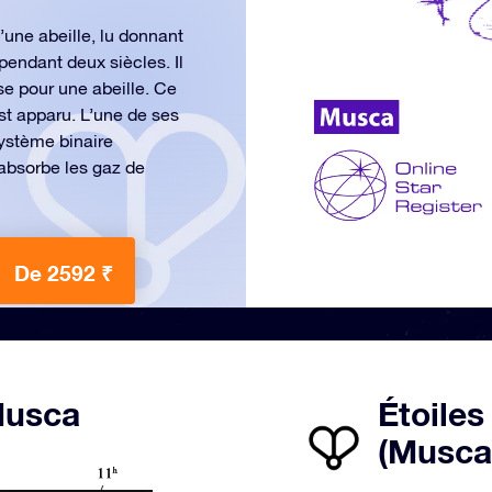
une abeille, lu donnant
pendant deux siècles. Il
ise pour une abeille. Ce
st apparu. L’une de ses
système binaire
 absorbe les gaz de
De 2592 ₹
 Musca
Étoiles
(Musca