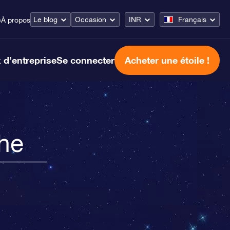
Le blog
Occasion
INR
Français
e
À propos
 d’entreprise
Se connecter
Acheter une étoile !
he