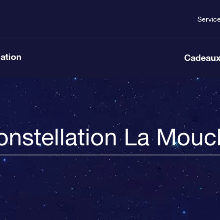
Servic
lation
Cadeaux
onstellation La Mouc