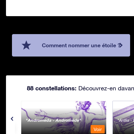
Comment nommer une étoile ?
88 constellations:
Découvrez-en davanta
Andromeda - Andromède
Antlia 
Voir
Voir