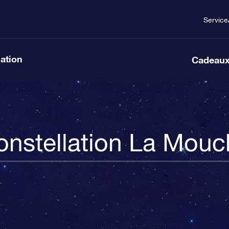
Service
lation
Cadeaux
onstellation La Mouc