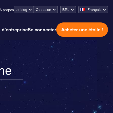
Le blog
Occasion
BRL
Français
À propos
 d’entreprise
Se connecter
Acheter une étoile !
he