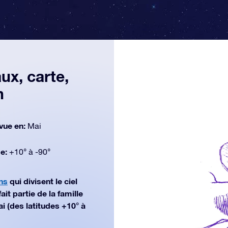
x, carte,
n
vue en:
Mai
de:
+10° à -90°
ns
qui divisent le ciel
t partie de la famille
i (des latitudes +10° à