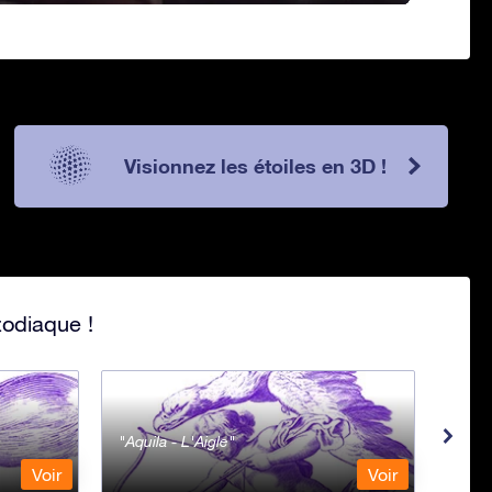
Visionnez les étoiles en 3D !
zodiaque !
Aquila - L'Aigle
Aqua
Voir
Voir