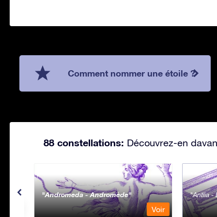
Comment nommer une étoile ?
88 constellations:
Découvrez-en davanta
Andromeda - Andromède
Antlia 
Voir
Voir