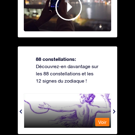
88 constellations:
Découvrez-en davantage sur
les 88 constellations et les
12 signes du zodiaque !
Andromeda - Andromède
Antli
Voir
Voir