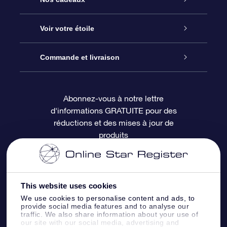
À propos de l’OSR
Cadeau d’étoile en ligne
Voir votre étoile
Nous contacter
Coffret cadeau OSR
Registre des étoiles
Commande et livraison
Le blog
Cadeau Super Star
Appli OSR Star Finder
Connexion client
Abonnez-vous à notre lettre
d'informations GRATUITE pour des
Questions fréquemment posées
Carte cadeau OSR
Page d’accueil personnalisée
Informations de paiement
réductions et des mises à jour de
produits
Revues
Cadeaux d’entreprise
Un million d’étoiles
Informations d’expédition
Écran de veille OSR
Politique de retour
This website uses cookies
We use cookies to personalise content and ads, to
Appli Voler vers les étoiles
Constellations
provide social media features and to analyse our
traffic. We also share information about your use of
our site with our social media, advertising and