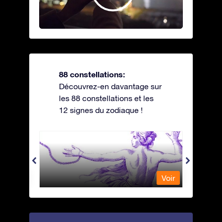
88 constellations:
Découvrez-en davantage sur
les 88 constellations et les
12 signes du zodiaque !
Andromeda - Andromède
Antli
Voir
Voir