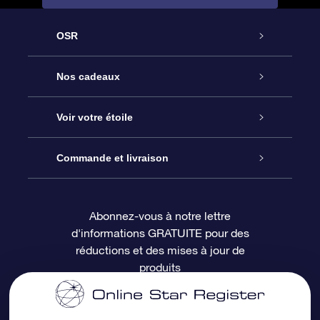
OSR
Service
Nos cadeaux
À propos de l’OSR
Cadeau d’étoile en ligne
Voir votre étoile
Nous contacter
Coffret cadeau OSR
Registre des étoiles
Commande et livraison
Le blog
Cadeau Super Star
Appli OSR Star Finder
Connexion client
Abonnez-vous à notre lettre
d'informations GRATUITE pour des
Questions fréquemment posées
Carte cadeau OSR
Page d’accueil personnalisée
Informations de paiement
réductions et des mises à jour de
produits
Revues
Cadeaux d’entreprise
Un million d’étoiles
Informations d’expédition
Écran de veille OSR
Politique de retour