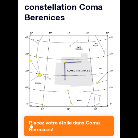
constellation Coma
Berenices
Placez votre étoile dans Coma
Berenices!