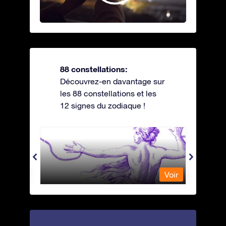
88 constellations:
Découvrez-en davantage sur
les 88 constellations et les
12 signes du zodiaque !
Andromeda - Andromède
Antli
Voir
Voir