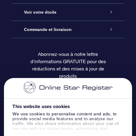
À propos de l’OSR
Cadeau d’étoile en ligne
Voir votre étoile
Nous contacter
Coffret cadeau OSR
Registre des étoiles
Commande et livraison
Le blog
Cadeau Super Star
Appli OSR Star Finder
Connexion client
Abonnez-vous à notre lettre
d'informations GRATUITE pour des
Questions fréquemment posées
Carte cadeau OSR
Page d’accueil personnalisée
Informations de paiement
réductions et des mises à jour de
produits
Revues
Cadeaux d’entreprise
Un million d’étoiles
Informations d’expédition
Écran de veille OSR
Politique de retour
This website uses cookies
We use cookies to personalise content and ads, to
Appli Voler vers les étoiles
Constellations
provide social media features and to analyse our
traffic. We also share information about your use of
our site with our social media, advertising and
analytics partners who may combine it with other