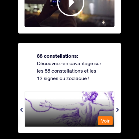
88 constellations:
Découvrez-en davantage sur
les 88 constellations et les
12 signes du zodiaque !
Andromeda - Andromède
Antli
Voir
Voir