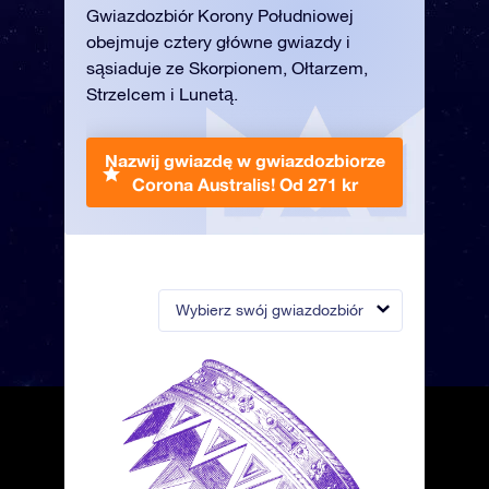
Gwiazdozbiór Korony Południowej
obejmuje cztery główne gwiazdy i
sąsiaduje ze Skorpionem, Ołtarzem,
Strzelcem i Lunetą.
Nazwij gwiazdę w gwiazdozbiorze
Corona Australis!
Od 271 kr
Wybierz swój gwiazdozbiór