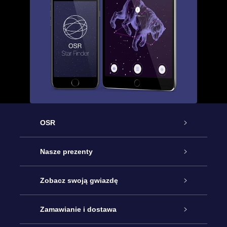
OSR
Obsługa
Nasze prezenty
Kontakt
Podarunek Gwiazda Online
Zobacz swoją gwiazdę
Blog
Pakiet Podarunkowy OSR
Rejestr Gwiazd
Zamawianie i dostawa