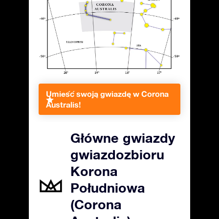
Umieść swoją gwiazdę w Corona
Australis!
Główne gwiazdy
gwiazdozbioru
Korona
Południowa
(Corona