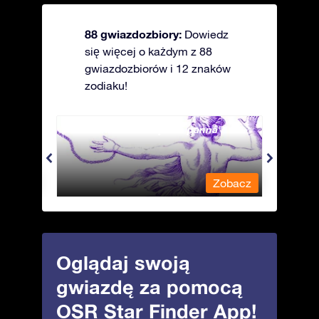
88 gwiazdozbiory:
Dowiedz
się więcej o każdym z 88
gwiazdozbiorów i 12 znaków
zodiaku!
Andromeda - Związana panna
Antli
obacz
Zobacz
Oglądaj swoją
gwiazdę za pomocą
OSR Star Finder App!