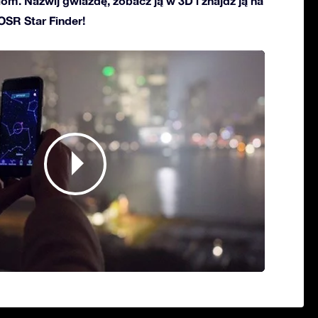
ciom. Nazwij gwiazdę, zobacz ją w 3D i znajdź ją na
 OSR Star Finder!