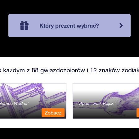
Który prezent wybrać?
o każdym z 88 gwiazdozbiorów i 12 znaków zodiak
- Pompa Wodna
Apus - Ptak Rajski
Zobacz