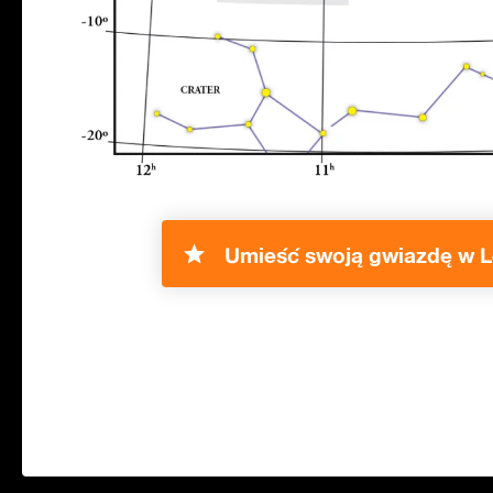
Umieść swoją gwiazdę w L