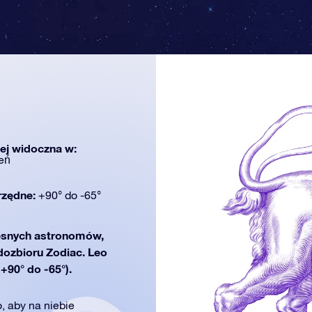
iej widoczna w:
eń
rzędne:
+90° do -65°
snych astronomów,
zdozbioru Zodiac. Leo
+90° do -65°).
o, aby na niebie