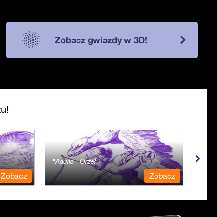
Zobacz gwiazdy w 3D!
u!
Aquila - Orzeł
Aqua
Zobacz
Zobacz