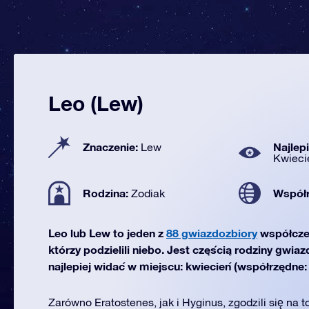
Leo (Lew)
Znaczenie:
Najlep
Lew
Kwieci
Rodzina:
Współ
Zodiak
Leo lub Lew to jeden z
88 gwiazdozbiory
współcze
którzy podzielili niebo. Jest częścią rodziny gwia
najlepiej widać w miejscu: kwiecień (współrzędne: 
Zarówno Eratostenes, jak i Hyginus, zgodzili się na t