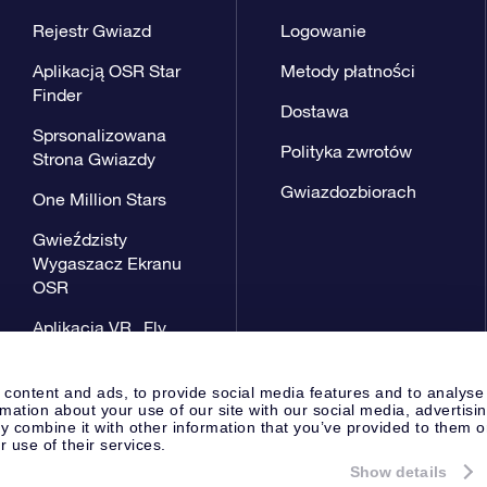
Rejestr Gwiazd
Logowanie
Aplikacją OSR Star
Metody płatności
Finder
Dostawa
Sprsonalizowana
Polityka zwrotów
Strona Gwiazdy
Gwiazdozbiorach
One Million Stars
Gwieździsty
Wygaszacz Ekranu
OSR
Aplikacja VR „Fly
me to the stars”
 content and ads, to provide social media features and to analyse
rmation about your use of our site with our social media, advertisi
 combine it with other information that you’ve provided to them o
r use of their services.
Show details
Strona prasowa
Polityka prywat
Apeldoorn, The Netherlands