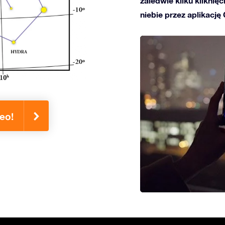
zaledwie kilku kliknię
niebie przez aplikację
eo!