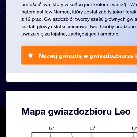
umieścić lwa, który w końcu jest królem zwierząt. W 
natomiast lew Nemea, który został zabity jako Hera
z 12 prac. Gwiazdozbiór tworzy sześć głównych gwi
kształt głowy i klatki piersiowej lwa. Osoby urodzo
uważa się za lojalne, zachęcające i ambitne.
Nazwij gwiazdę w gwiazdozbiorze 
Mapa gwiazdozbioru Leo