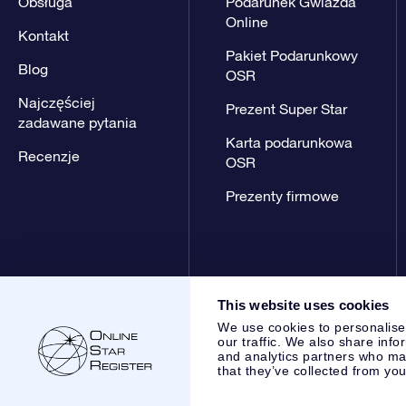
Obsługa
Podarunek Gwiazda
Online
Kontakt
Pakiet Podarunkowy
Blog
OSR
Najczęściej
Prezent Super Star
zadawane pytania
Karta podarunkowa
Recenzje
OSR
Prezenty firmowe
This website uses cookies
We use cookies to personalise
our traffic. We also share info
and analytics partners who may
that they’ve collected from you
Online Star Register BV
- Laan van de Maagd 83, 7324 BT 