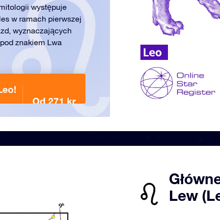
mitologii występuje
kles w ramach pierwszej
azd, wyznaczających
ne pod znakiem Lwa
Leo!
Od 271 kr
Główne
Lew (L