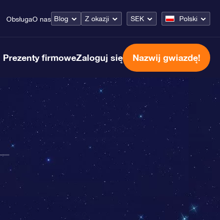
Blog
Z okazji
SEK
Polski
Obsługa
O nas
Prezenty firmowe
Zaloguj się
Nazwij gwiazdę!