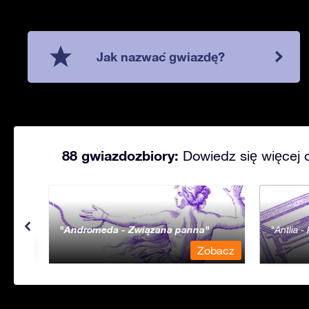
Jak nazwać gwiazdę?
88 gwiazdozbiory:
Dowiedz się więcej 
Andromeda - Związana panna
Antlia 
bacz
Zobacz