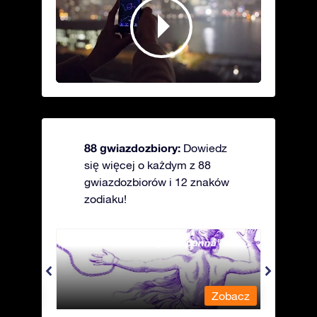
88 gwiazdozbiory:
Dowiedz
się więcej o każdym z 88
gwiazdozbiorów i 12 znaków
zodiaku!
Andromeda - Związana panna
Antli
obacz
Zobacz