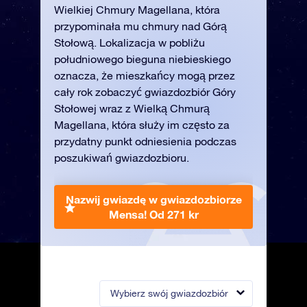
Wielkiej Chmury Magellana, która
przypominała mu chmury nad Górą
Stołową. Lokalizacja w pobliżu
południowego bieguna niebieskiego
oznacza, że mieszkańcy mogą przez
cały rok zobaczyć gwiazdozbiór Góry
Stołowej wraz z Wielką Chmurą
Magellana, która służy im często za
przydatny punkt odniesienia podczas
poszukiwań gwiazdozbioru.
Nazwij gwiazdę w gwiazdozbiorze
Mensa!
Od 271 kr
Wybierz swój gwiazdozbiór