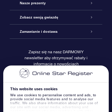
Obsługa
Nasze prezenty
Kontakt
Podarunek Gwiazda Online
Zobacz swoją gwiazdę
Blog
Pakiet Podarunkowy OSR
Rejestr Gwiazd
Zamawianie i dostawa
Najczęściej zadawane pytania
Prezent Super Star
Aplikacją OSR Star Finder
Logowanie
Zapisz się na nasz DARMOWY
newsletter aby otrzymywać rabaty i
Recenzje
Karta podarunkowa OSR
Sprsonalizowana Strona Gwiazdy
Metody płatności
informacje o nowościach
Prezenty firmowe
One Million Stars
Dostawa
Gwieździsty Wygaszacz Ekranu OSR
Polityka zwrotów
This website uses cookies
We use cookies to personalise content and ads, to
provide social media features and to analyse our
Aplikacja VR „Fly me to the stars”
Gwiazdozbiorach
traffic. We also share information about your use of
our site with our social media, advertising and
analytics partners who may combine it with other