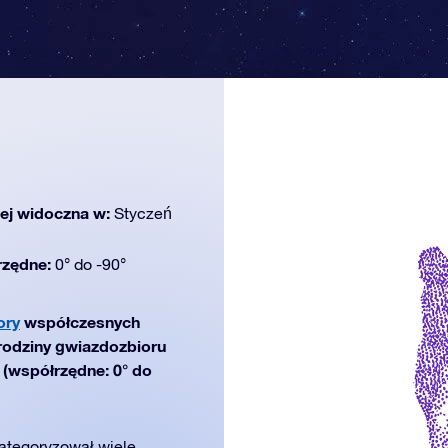
iej widoczna w:
Styczeń
rzędne:
0° do -90°
ory
współczesnych
 rodziny gwiazdozbioru
ń (współrzędne: 0° do
ategoryzował wiele