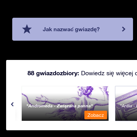
Jak nazwać gwiazdę?
88 gwiazdozbiory:
Dowiedz się więcej 
Andromeda - Związana panna
Antlia 
bacz
Zobacz