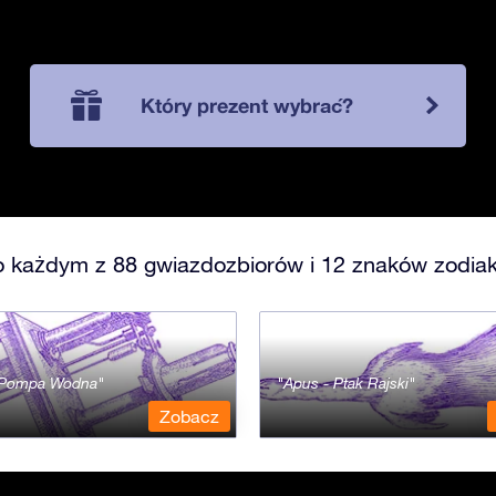
Który prezent wybrać?
o każdym z 88 gwiazdozbiorów i 12 znaków zodiak
- Pompa Wodna
Apus - Ptak Rajski
Zobacz