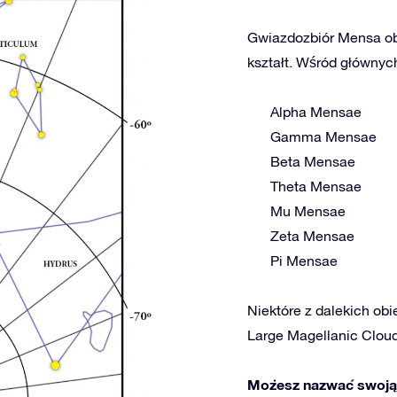
Gwiazdozbiór Mensa obe
kształt. Wśród głównych
Alpha Mensae
Gamma Mensae
Beta Mensae
Theta Mensae
Mu Mensae
Zeta Mensae
Pi Mensae
Niektóre z dalekich obi
Large Magellanic Clou
Możesz nazwać swoją 