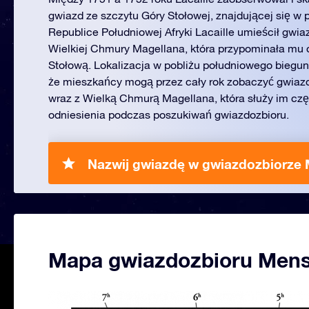
gwiazd ze szczytu Góry Stołowej, znajdującej się w
Republice Południowej Afryki Lacaille umieścił gwia
Wielkiej Chmury Magellana, która przypominała mu
Stołową. Lokalizacja w pobliżu południowego biegun
że mieszkańcy mogą przez cały rok zobaczyć gwiazd
wraz z Wielką Chmurą Magellana, która służy im czę
odniesienia podczas poszukiwań gwiazdozbioru.
Nazwij gwiazdę w gwiazdozbiorze 
Mapa gwiazdozbioru Men