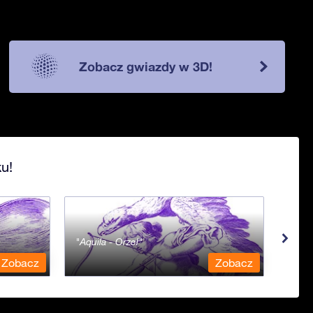
Zobacz gwiazdy w 3D!
u!
Aquila - Orzeł
Aqua
Zobacz
Zobacz