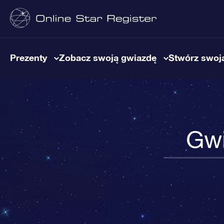
Prezenty
Zobacz swoją gwiazdę
Stwórz swoją
Gwi