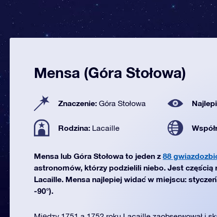
Mensa (Góra Stołowa)
Znaczenie:
Najlep
Góra Stołowa
Rodzina:
Współ
Lacaille
Mensa lub Góra Stołowa to jeden z
88 gwiazdozbi
astronomów, którzy podzielili niebo. Jest częścią
Lacaille. Mensa najlepiej widać w miejscu: stycze
-90°).
Między 1751 a 1752 roku Lacaille zaobserwował i sk