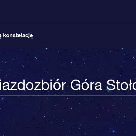
 konstelację
azdozbiór Góra Sto