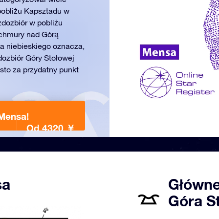
 pobliżu Kapsztadu w
zdozbiór w pobliżu
 chmury nad Górą
a niebieskiego oznacza,
ozbiór Góry Stołowej
sto za przydatny punkt
Mensa!
Od 4320 ￥
sa
Główne
Góra S