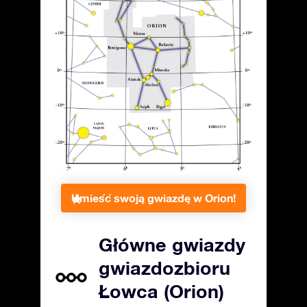
Umieść swoją gwiazdę w Orion!
Główne gwiazdy
gwiazdozbioru
Łowca (Orion)