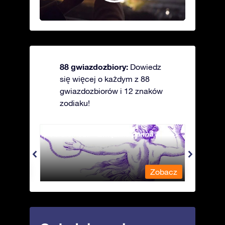
88 gwiazdozbiory:
Dowiedz
się więcej o każdym z 88
gwiazdozbiorów i 12 znaków
zodiaku!
Andromeda - Związana panna
Antli
obacz
Zobacz