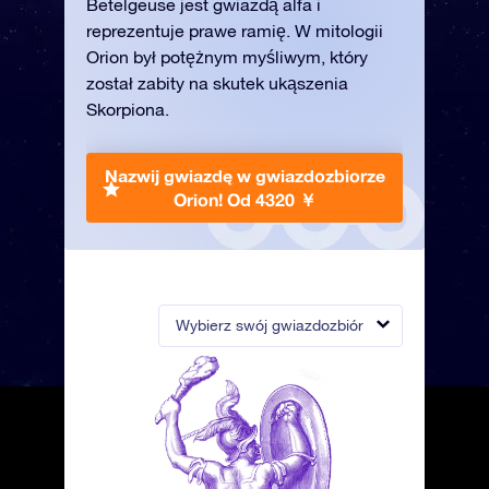
Betelgeuse jest gwiazdą alfa i
reprezentuje prawe ramię. W mitologii
Orion był potężnym myśliwym, który
został zabity na skutek ukąszenia
Skorpiona.
Nazwij gwiazdę w gwiazdozbiorze
Orion!
Od 4320 ￥
Wybierz swój gwiazdozbiór