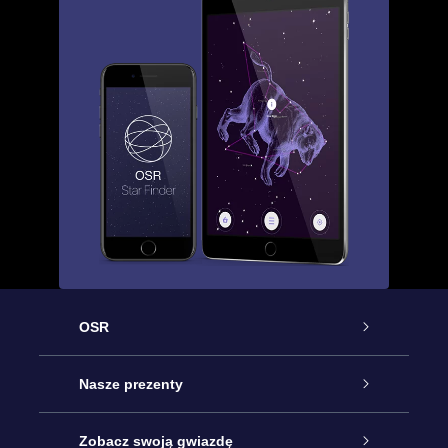
OSR
Obsługa
Nasze prezenty
Kontakt
Podarunek Gwiazda Online
Zobacz swoją gwiazdę