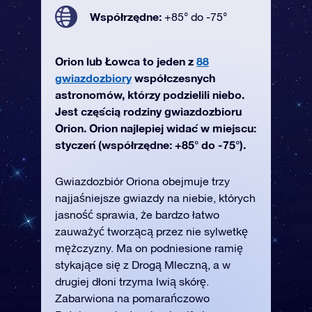
Współrzędne:
+85° do -75°
Orion lub Łowca to jeden z
88
gwiazdozbiory
współczesnych
astronomów, którzy podzielili niebo.
Jest częścią rodziny gwiazdozbioru
Orion. Orion najlepiej widać w miejscu:
styczeń (współrzędne: +85° do -75°).
Gwiazdozbiór Oriona obejmuje trzy
najjaśniejsze gwiazdy na niebie, których
jasność sprawia, że bardzo łatwo
zauważyć tworzącą przez nie sylwetkę
mężczyzny. Ma on podniesione ramię
stykające się z Drogą Mleczną, a w
drugiej dłoni trzyma lwią skórę.
Zabarwiona na pomarańczowo