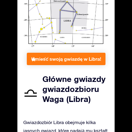
Umieść swoją gwiazdę w Libra!
Główne gwiazdy
gwiazdozbioru
Waga (Libra)
Gwiazdozbiór Libra obejmuje kilka
jasnych gwiazd, które nadają mu kształt.