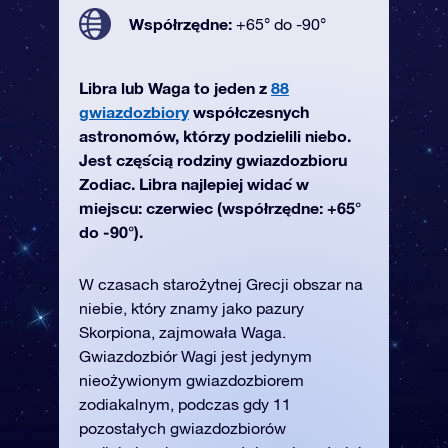
Współrzędne:
+65° do -90°
Libra lub Waga to jeden z
88
gwiazdozbiory
współczesnych
astronomów, którzy podzielili niebo.
Jest częścią rodziny gwiazdozbioru
Zodiac. Libra najlepiej widać w
miejscu: czerwiec (współrzędne: +65°
do -90°).
W czasach starożytnej Grecji obszar na
niebie, który znamy jako pazury
Skorpiona, zajmowała Waga.
Gwiazdozbiór Wagi jest jedynym
nieożywionym gwiazdozbiorem
zodiakalnym, podczas gdy 11
pozostałych gwiazdozbiorów