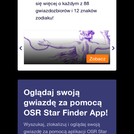
się więcej o każdym z 88
gwiazdozbiorów i 12 znaków
zodiaku!
Andromeda - Związana panna
Antli
obacz
Zobacz
Oglądaj swoją
gwiazdę za pomocą
OSR Star Finder App!
Wyszukaj, zlokalizuj i oglądaj swoją
gwiazdę za pomocą aplikacji OSR Star