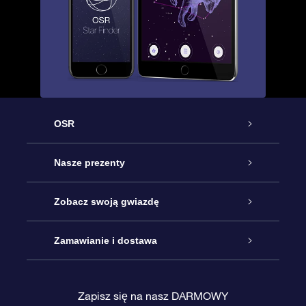
OSR
Obsługa
Nasze prezenty
Kontakt
Podarunek Gwiazda Online
Zobacz swoją gwiazdę
Blog
Pakiet Podarunkowy OSR
Rejestr Gwiazd
Zamawianie i dostawa
Najczęściej zadawane pytania
Prezent Super Star
Aplikacją OSR Star Finder
Logowanie
Zapisz się na nasz DARMOWY