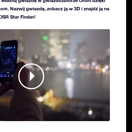
własną gwiazdę w gwiazdozbiorze Orion dzięki
ciom. Nazwij gwiazdę, zobacz ją w 3D i znajdź ją na
 OSR Star Finder!