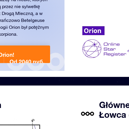
 przez nie sylwetkę
z Drogą Mleczną, a w
marańczowo Betelgeuse
logii Orion był potężnym
korpiona.
Orion!
Od 2040 руб.
n
Główne
Łowca 