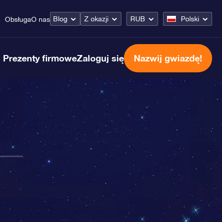
Blog
Z okazji
RUB
Polski
Obsługa
O nas
Prezenty firmowe
Zaloguj się
Nazwij gwiazdę!
a