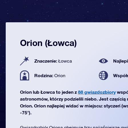
Orion (Łowca)
Znaczenie:
Najlep
Łowca
Rodzina:
Współ
Orion
Orion lub Łowca to jeden z
88 gwiazdozbiory
wspó
astronomów, którzy podzielili niebo. Jest częścią
Orion. Orion najlepiej widać w miejscu: styczeń (
-75°).
Gwiazdozbiór Oriona obejmuje trzy najjaśniejsze gwi