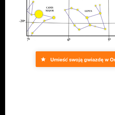
Umieść swoją gwiazdę w Or