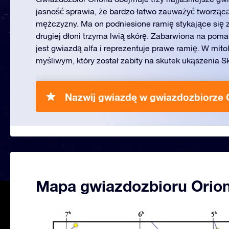
jasność sprawia, że bardzo łatwo zauważyć tworzącą
mężczyzny. Ma on podniesione ramię stykające się 
drugiej dłoni trzyma lwią skórę. Zabarwiona na po
jest gwiazdą alfa i reprezentuje prawe ramię. W mito
myśliwym, który został zabity na skutek ukąszenia S
Nazwij gwiazdę w gwiazdozbiorze 
Mapa gwiazdozbioru Orio