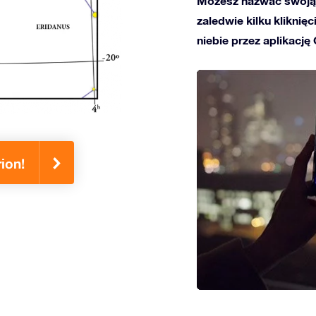
Możesz nazwać swoją 
zaledwie kilku kliknię
niebie przez aplikację
ion!