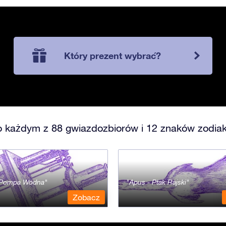
Który prezent wybrać?
o każdym z 88 gwiazdozbiorów i 12 znaków zodiak
- Pompa Wodna
Apus - Ptak Rajski
Zobacz