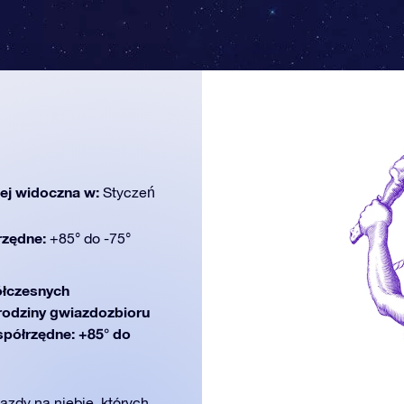
iej widoczna w:
Styczeń
rzędne:
+85° do -75°
łczesnych
 rodziny gwiazdozbioru
współrzędne: +85° do
azdy na niebie, których