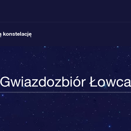
 konstelację
Gwiazdozbiór Łowc