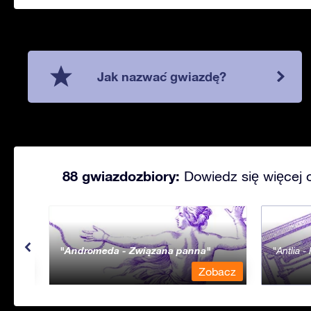
Jak nazwać gwiazdę?
88 gwiazdozbiory:
Dowiedz się więcej 
Andromeda - Związana panna
Antlia 
bacz
Zobacz