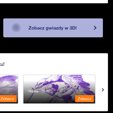
Zobacz gwiazdy w 3D!
u!
Aquila - Orzeł
Aqua
Zobacz
Zobacz