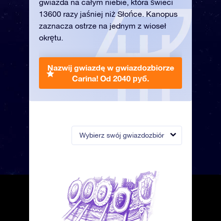
gwiazda na całym niebie, która świeci
13600 razy jaśniej niż Słońce. Kanopus
zaznacza ostrze na jednym z wioseł
okrętu.
Nazwij gwiazdę w gwiazdozbiorze
Carina!
Od 2040 руб.
Wybierz swój gwiazdozbiór