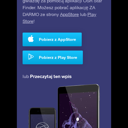
gwiazdę za pomocą aplikacji OSR Star
Finder. Możesz pobrać aplikację ZA
DARMO ze strony
AppStore
lub
Play
Store
!
Pobierz z AppStore
Pobierz z Play Store
Przeczytaj ten wpis
lub