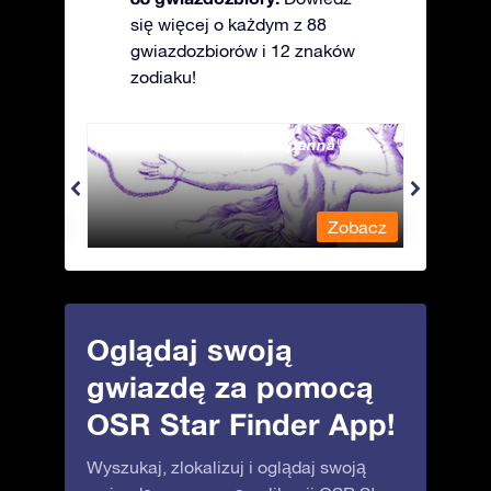
się więcej o każdym z 88
gwiazdozbiorów i 12 znaków
zodiaku!
Andromeda - Związana panna
Antli
obacz
Zobacz
Oglądaj swoją
gwiazdę za pomocą
OSR Star Finder App!
Wyszukaj, zlokalizuj i oglądaj swoją