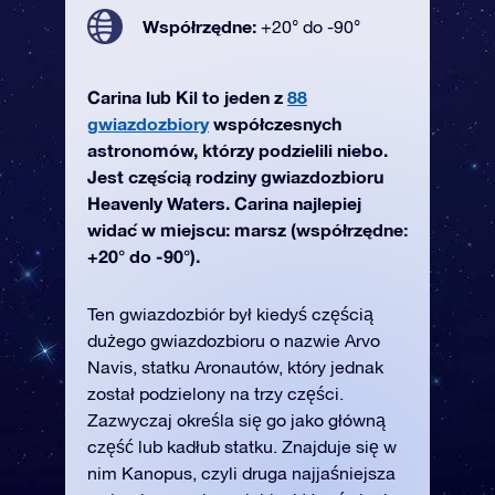
Współrzędne:
+20° do -90°
Carina lub Kil to jeden z
88
gwiazdozbiory
współczesnych
astronomów, którzy podzielili niebo.
Jest częścią rodziny gwiazdozbioru
Heavenly Waters. Carina najlepiej
widać w miejscu: marsz (współrzędne:
+20° do -90°).
Ten gwiazdozbiór był kiedyś częścią
dużego gwiazdozbioru o nazwie Arvo
Navis, statku Aronautów, który jednak
został podzielony na trzy części.
Zazwyczaj określa się go jako główną
część lub kadłub statku. Znajduje się w
nim Kanopus, czyli druga najjaśniejsza