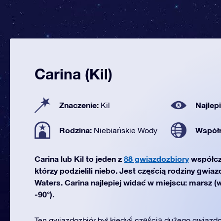
Carina (Kil)
Znaczenie:
Najlep
Kil
Rodzina:
Współ
Niebiańskie Wody
Carina lub Kil to jeden z
88 gwiazdozbiory
współcz
którzy podzielili niebo. Jest częścią rodziny gwia
Waters. Carina najlepiej widać w miejscu: marsz (
-90°).
Ten gwiazdozbiór był kiedyś częścią dużego gwiazdo