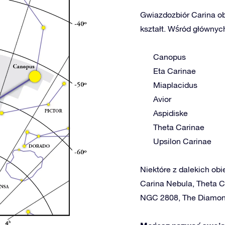
Gwiazdozbiór Carina ob
kształt. Wśród głównych
Canopus
Eta Carinae
Miaplacidus
Avior
Aspidiske
Theta Carinae
Upsilon Carinae
Niektóre z dalekich obi
Carina Nebula, Theta C
NGC 2808, The Diamon