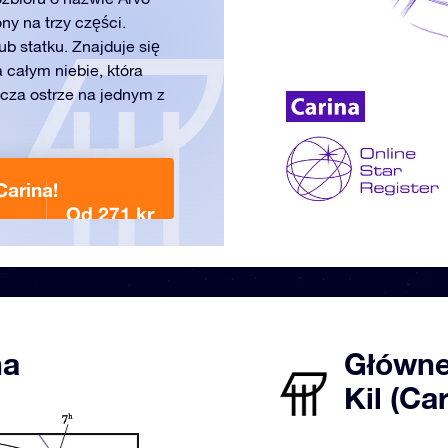
ny na trzy części.
ub statku. Znajduje się
 całym niebie, która
acza ostrze na jednym z
arina!
Od 271 kr
na
Główne
Kil (Ca