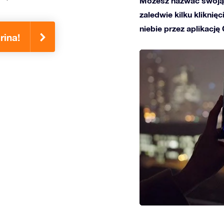
Możesz nazwać swoją 
zaledwie kilku kliknię
niebie przez aplikację
rina!