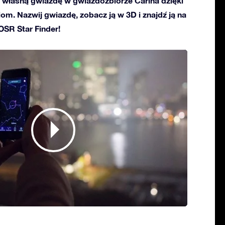
własną gwiazdę w gwiazdozbiorze Carina dzięki
ciom. Nazwij gwiazdę, zobacz ją w 3D i znajdź ją na
 OSR Star Finder!