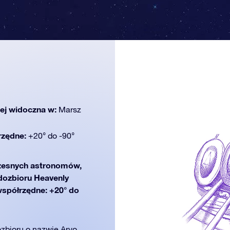
iej widoczna w:
Marsz
rzędne:
+20° do -90°
esnych astronomów,
zdozbioru Heavenly
współrzędne: +20° do
zbioru o nazwie Arvo