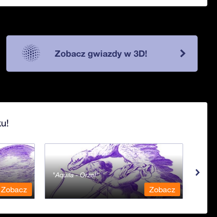
Zobacz gwiazdy w 3D!
u!
Aquila - Orzeł
Aqua
Zobacz
Zobacz