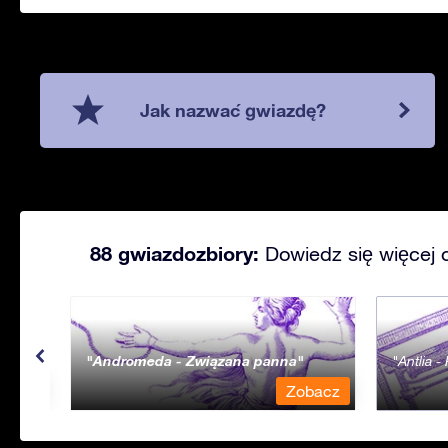
Jak nazwać gwiazdę?
88 gwiazdozbiory:
Dowiedz się więcej 
Andromeda - Związana panna
Antlia 
bacz
Zobacz