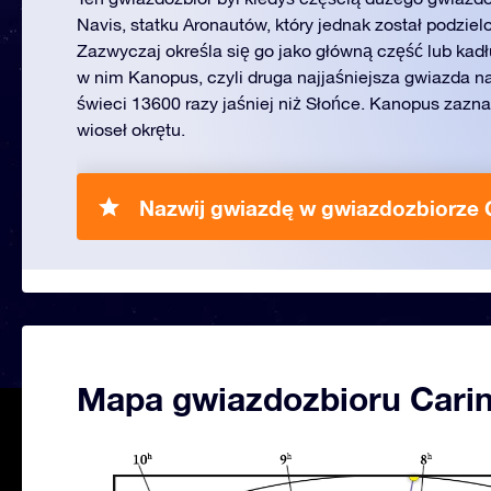
Navis, statku Aronautów, który jednak został podzielo
Zazwyczaj określa się go jako główną część lub kadł
w nim Kanopus, czyli druga najjaśniejsza gwiazda na
świeci 13600 razy jaśniej niż Słońce. Kanopus zazn
wioseł okrętu.
Nazwij gwiazdę w gwiazdozbiorze C
Mapa gwiazdozbioru Cari