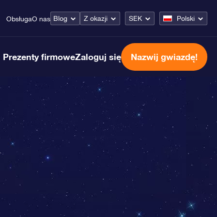
Blog
Z okazji
SEK
Polski
Obsługa
O nas
Prezenty firmowe
Zaloguj się
Nazwij gwiazdę!