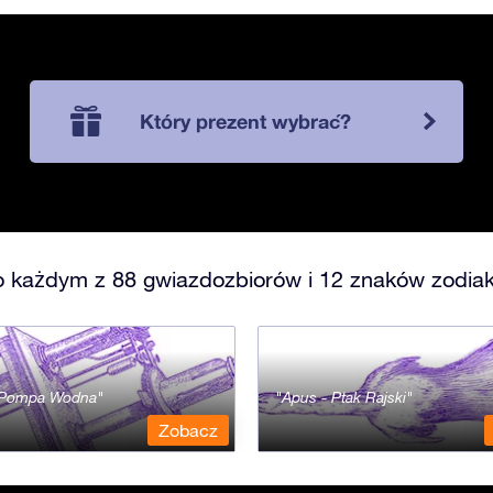
Który prezent wybrać?
o każdym z 88 gwiazdozbiorów i 12 znaków zodiak
- Pompa Wodna
Apus - Ptak Rajski
Zobacz