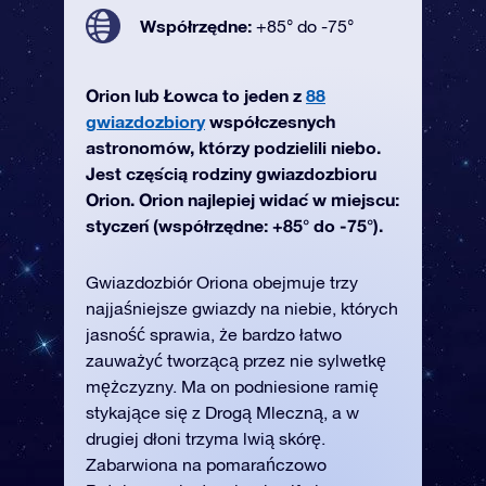
Współrzędne:
+85° do -75°
Orion lub Łowca to jeden z
88
gwiazdozbiory
współczesnych
astronomów, którzy podzielili niebo.
Jest częścią rodziny gwiazdozbioru
Orion. Orion najlepiej widać w miejscu:
styczeń (współrzędne: +85° do -75°).
Gwiazdozbiór Oriona obejmuje trzy
najjaśniejsze gwiazdy na niebie, których
jasność sprawia, że bardzo łatwo
zauważyć tworzącą przez nie sylwetkę
mężczyzny. Ma on podniesione ramię
stykające się z Drogą Mleczną, a w
drugiej dłoni trzyma lwią skórę.
Zabarwiona na pomarańczowo