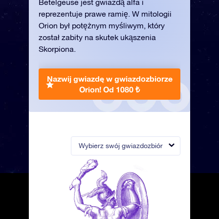
Betelgeuse jest gwiazdą alfa i
reprezentuje prawe ramię. W mitologii
Orion był potężnym myśliwym, który
został zabity na skutek ukąszenia
Skorpiona.
Nazwij gwiazdę w gwiazdozbiorze
Orion!
Od 1080 ₺
Wybierz swój gwiazdozbiór