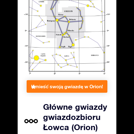
Umieść swoją gwiazdę w Orion!
Główne gwiazdy
gwiazdozbioru
Łowca (Orion)