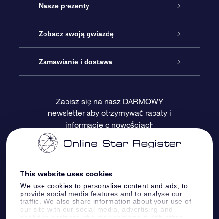
Obsługa
Nasze prezenty
Kontakt
Podarunek Gwiazda Online
Zobacz swoją gwiazdę
Blog
Pakiet Podarunkowy OSR
Rejestr Gwiazd
Zamawianie i dostawa
Najczęściej zadawane pytania
Prezent Super Star
Aplikacją OSR Star Finder
Logowanie
Zapisz się na nasz DARMOWY
newsletter aby otrzymywać rabaty i
Recenzje
Karta podarunkowa OSR
Sprsonalizowana Strona Gwiazdy
Metody płatności
informacje o nowościach
Prezenty firmowe
One Million Stars
Dostawa
Gwieździsty Wygaszacz Ekranu OSR
Polityka zwrotów
This website uses cookies
We use cookies to personalise content and ads, to
provide social media features and to analyse our
Aplikacja VR „Fly me to the stars”
Gwiazdozbiorach
traffic. We also share information about your use of
our site with our social media, advertising and
analytics partners who may combine it with other