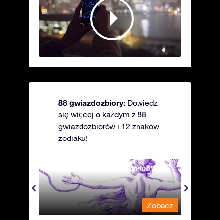
88 gwiazdozbiory:
Dowiedz
się więcej o każdym z 88
gwiazdozbiorów i 12 znaków
zodiaku!
Andromeda - Związana panna
Antli
obacz
Zobacz