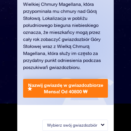
Wielkiej Chmury Magellana, która
przypominała mu chmury nad Górą
Stołową. Lokalizacja w pobliżu
południowego bieguna niebieskiego
oznacza, że mieszkańcy mogą przez
cały rok zobaczyć gwiazdozbiór Góry
Stołowej wraz z Wielką Chmurą
Magellana, która służy im często za
przydatny punkt odniesienia podczas
poszukiwań gwiazdozbioru.
Nazwij gwiazdę w gwiazdozbiorze
Mensa!
Od 40800 ₩
Wybierz swój gwiazdozbiór