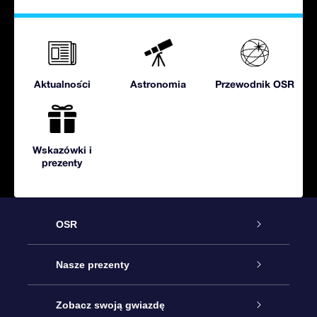
Aktualności
Astronomia
Przewodnik OSR
Wskazówki i
prezenty
OSR
Obsługa
Nasze prezenty
Kontakt
Podarunek Gwiazda Online
Zobacz swoją gwiazdę