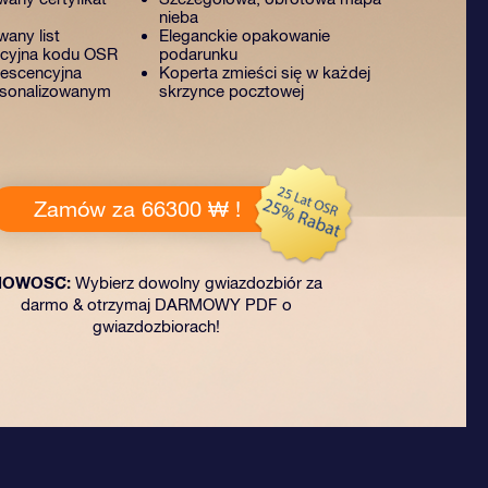
nieba
any list
Eleganckie opakowanie
acyjna kodu OSR
podarunku
rescencyjna
Koperta zmieści się w każdej
rsonalizowanym
skrzynce pocztowej
Zamów za 66300 ₩ !
NOWOŚĆ:
Wybierz dowolny gwiazdozbiór za
darmo & otrzymaj DARMOWY PDF o
gwiazdozbiorach!