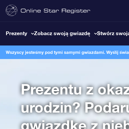
Prezenty
Zobacz swoją gwiazdę
Stwórz swoją
Wszyscy jesteśmy pod tymi samymi gwiazdami. Wyślij światł
Prezentu z okazj
urodzin? Podar
gwiazdkę z nie