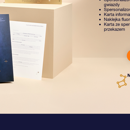
gwiazdy
Spersonalizow
Karta inform
Naklejka fluo
Karta ze spe
przekazem