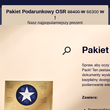
Pakiet Podarunkowy OSR
88400 ₩
66300 ₩
!
Nasz najpopularniejszy prezent
Pakie
Spraw, aby oczy 
Pack! Ten zestaw
dokumenty wysła
bezpłatny dostęp
podarowanie wiec
Zawiera:
Spersonalizo