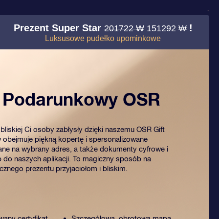
Prezent Super Star
!
201722 ₩
151292 ₩
Luksusowe pudełko upominkowe
t Podarunkowy OSR
bliskiej Ci osoby zabłysły dzięki naszemu OSR Gift
 obejmuje piękną kopertę i spersonalizowane
ne na wybrany adres, a także dokumenty cyfrowe i
 do naszych aplikacji. To magiczny sposób na
znego prezentu przyjaciołom i bliskim.
wany certyfikat
Szczegółowa, obrotowa mapa