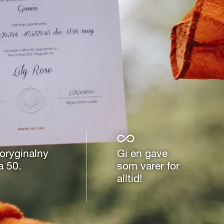
oryginalny
Gi en gave
a 50.
som varer for
alltid!