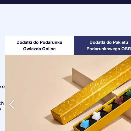
Dodatki do Podarunku
Dodatki do Pakietu
Gwiazda Online
Podarunkowego OSR
e o
ch
h