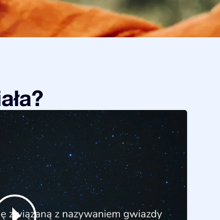
iała?