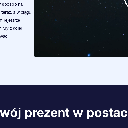
y sposób na
 teraz, a w ciągu
m rejestrze
. My z kolei
ować.
wój prezent w postac