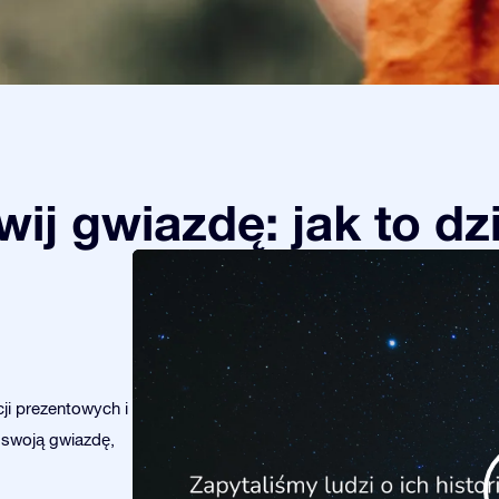
ij gwiazdę: jak to dz
ji prezentowych i
 swoją gwiazdę,