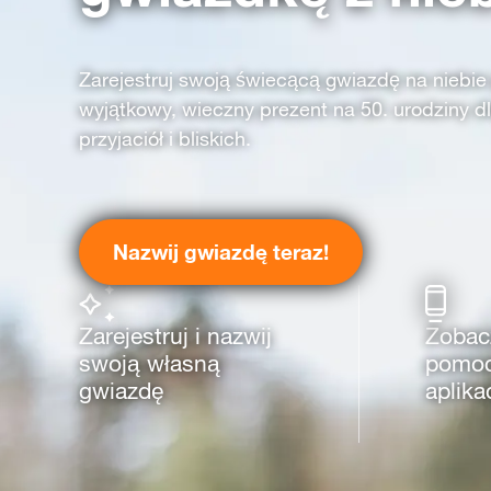
Zarejestruj swoją świecącą gwiazdę na niebie
wyjątkowy, wieczny prezent na 50. urodziny d
przyjaciół i bliskich.
Nazwij gwiazdę teraz!
Zarejestruj i nazwij
Zobac
swoją własną
pomoc
gwiazdę
aplikac