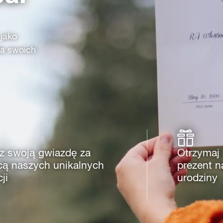
 jako
la swoich
z swoją gwiazdę za
Otrzymaj 
ą naszych unikalnych
prezent n
ji
urodziny