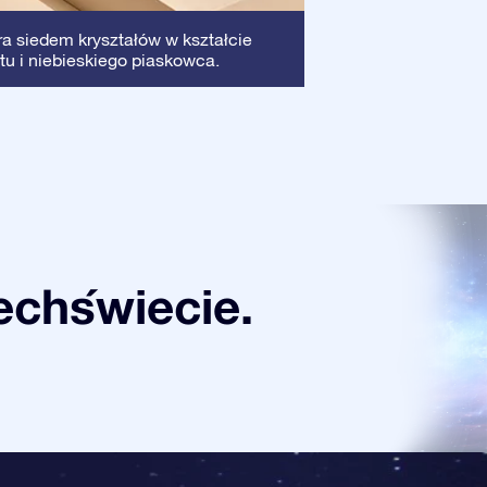
Ramka
: Ta ramka
ra siedem kryształów w kształcie
dzięki czemu Twój
tu i niebieskiego piaskowca.
chświecie.