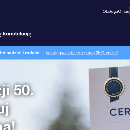
Obsługa
O nas
 konstelację
o nadziei i radości –
nazwij gwiazdę i otrzymaj 25% zniżki!
i 50.
uj
ba!