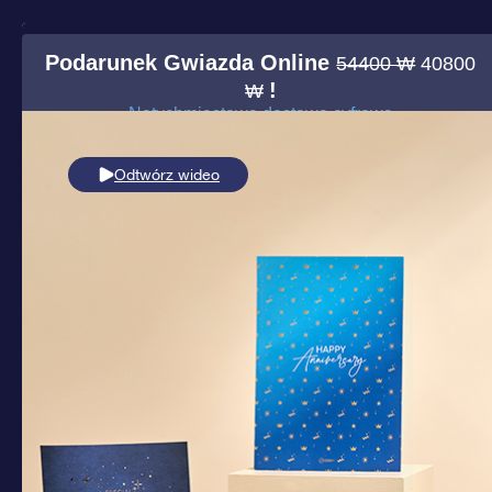
Podarunek Gwiazda Online
54400 ₩
40800
!
₩
Natychmiastowa dostawa cyfrowa
Odtwórz wideo