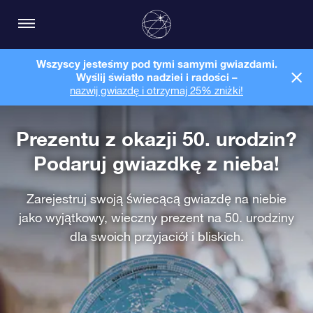
Wszyscy jesteśmy pod tymi samymi gwiazdami.
Wyślij światło nadziei i radości –
nazwij gwiazdę i otrzymaj 25% zniżki!
Prezentu z okazji 50. urodzin?
Podaruj gwiazdkę z nieba!
Zarejestruj swoją świecącą gwiazdę na niebie
jako wyjątkowy, wieczny prezent na 50. urodziny
dla swoich przyjaciół i bliskich.