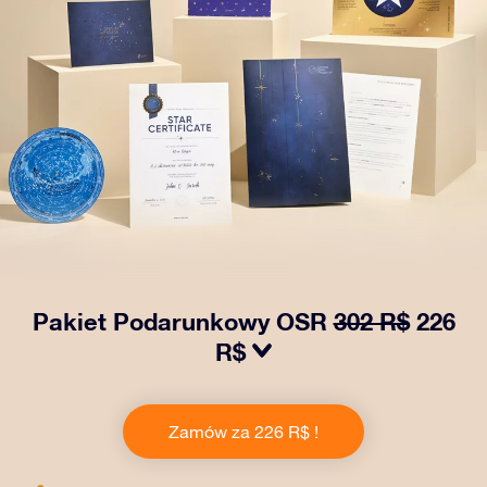
Pakiet Podarunkowy OSR
302 R$
226
R$
Spraw, aby oczy bliskiej Ci osoby zabłysły dzięki
naszemu OSR Gift Pack! Ten zestaw obejmuje piękną
Zamów za 226 R$ !
kopertę i spersonalizowane dokumenty wysłane na
wybrany adres, a także dokumenty cyfrowe i bezpłatny
dostęp do naszych aplikacji. To magiczny sposób na