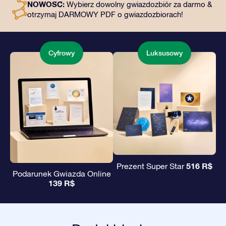
NOWOŚĆ:
Wybierz dowolny gwiazdozbiór za darmo &
podarowanie wiecznego prezentu przyjaciołom i
otrzymaj DARMOWY PDF o gwiazdozbiorach!
bliskim.
Cyfrowy
Luksusowy
516 R$
Prezent Super Star
Podarunek Gwiazda Online
139 R$