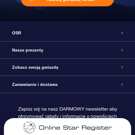
OSR
Obsługa
Nasze prezenty
Kontakt
Podarunek Gwiazda Online
Zobacz swoją gwiazdę
Blog
Pakiet Podarunkowy OSR
Rejestr Gwiazd
Zamawianie i dostawa
Najczęściej zadawane pytania
Prezent Super Star
Aplikacją OSR Star Finder
Logowanie
Zapisz się na nasz DARMOWY newsletter aby
otrzymywać rabaty i informacje o nowościach
Recenzje
Karta podarunkowa OSR
Sprsonalizowana Strona Gwiazdy
Metody płatności
Prezenty firmowe
One Million Stars