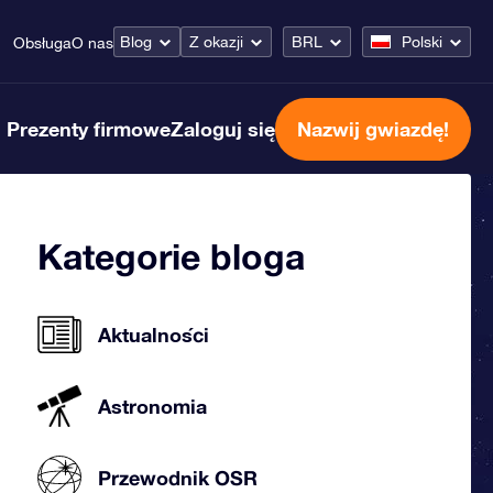
Blog
Z okazji
BRL
Polski
Obsługa
O nas
Prezenty firmowe
Zaloguj się
Nazwij gwiazdę!
Kategorie bloga
Aktualności
Astronomia
Przewodnik OSR