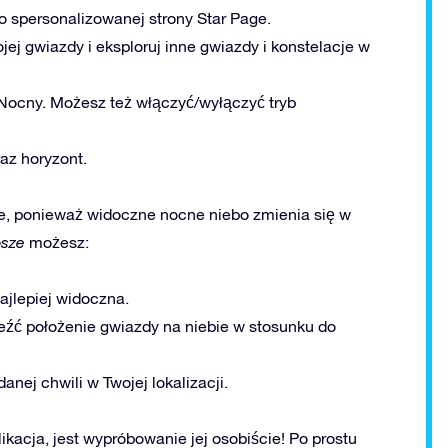
do spersonalizowanej strony Star Page.
j gwiazdy i eksploruj inne gwiazdy i konstelacje w
 Nocny. Możesz też włączyć/wyłączyć tryb
raz horyzont.
e, ponieważ widoczne nocne niebo zmienia się w
psze
możesz:
ajlepiej widoczna.
eźć położenie gwiazdy na niebie w stosunku do
anej chwili w Twojej lokalizacji.
kacja, jest wypróbowanie jej osobiście! Po prostu