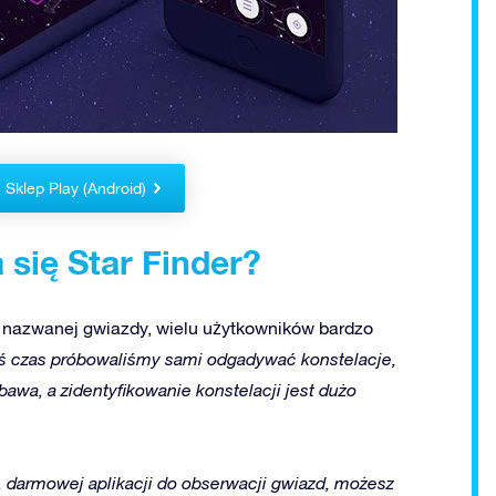
Sklep Play (Android)
się Star Finder?
e nazwanej gwiazdy, wielu użytkowników bardzo
iś czas próbowaliśmy sami odgadywać konstelacje,
bawa, a zidentyfikowanie konstelacji jest dużo
j, darmowej aplikacji do obserwacji gwiazd, możesz