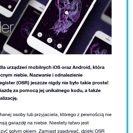
la urządzeń mobilnych iOS oraz Android, która
ocnym niebie. Nazwanie i odnalezienie
gister (OSR) jeszcze nigdy nie było takie proste!
iazdę za pomocą jej unikalnego kodu, a także
lizację.
anej osoby lub przyjaciela, którego z pewnością nie
oją gwiazdę na niebie. Niestety łatwo jest
aczyć gołym okiem. Zamiast zgadywać, dzięki OSR