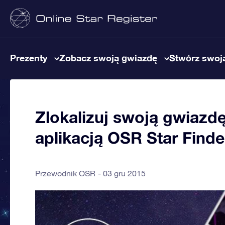
Prezenty
Zobacz swoją gwiazdę
Stwórz swoją
Zlokalizuj swoją gwiazd
aplikacją OSR Star Finde
Przewodnik OSR
03 gru 2015