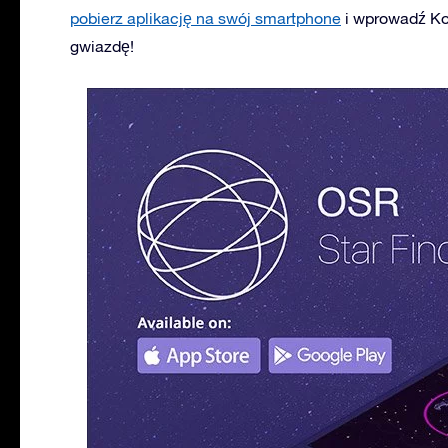
pobierz aplikację na swój smartphone
i wprowadź K
gwiazdę!