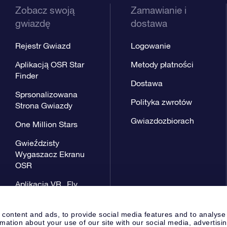
Zobacz swoją
Zamawianie i
gwiazdę
dostawa
Rejestr Gwiazd
Logowanie
Aplikacją OSR Star
Metody płatności
Finder
Dostawa
Sprsonalizowana
Polityka zwrotów
Strona Gwiazdy
Gwiazdozbiorach
One Million Stars
Gwieździsty
Wygaszacz Ekranu
OSR
Aplikacja VR „Fly
me to the stars”
 content and ads, to provide social media features and to analyse
rmation about your use of our site with our social media, advertisi