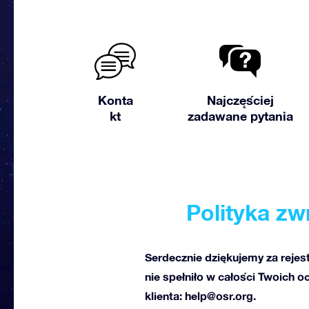
Konta
Najczęściej
kt
zadawane pytania
Polityka z
Serdecznie dziękujemy za rejes
nie spełniło w całości Twoich 
klienta:
help@osr.org
.