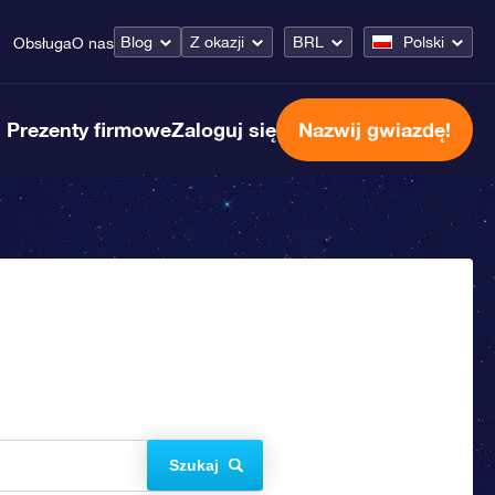
Blog
Z okazji
BRL
Polski
Obsługa
O nas
Prezenty firmowe
Zaloguj się
Nazwij gwiazdę!
Szukaj