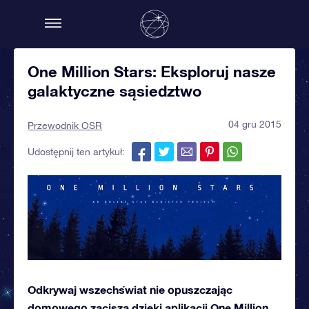
One Million Stars: Eksploruj nasze
galaktyczne sąsiedztwo
04 gru 2015
Przewodnik OSR
Udostępnij ten artykuł:
Odkrywaj wszechświat nie opuszczając
domowego zacisza dzięki aplikacji One Million