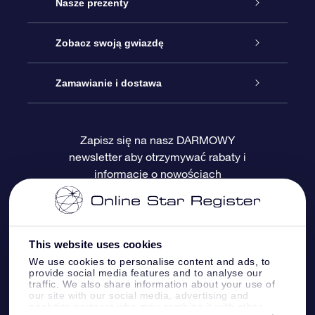
Obsługa
Nasze prezenty
Kontakt
Podarunek Gwiazda Online
Zobacz swoją gwiazdę
Blog
Pakiet Podarunkowy OSR
Rejestr Gwiazd
Zamawianie i dostawa
Najczęściej zadawane pytania
Prezent Super Star
Aplikacją OSR Star Finder
Logowanie
Zapisz się na nasz DARMOWY
newsletter aby otrzymywać rabaty i
Recenzje
Karta podarunkowa OSR
Sprsonalizowana Strona Gwiazdy
Metody płatności
informacje o nowościach
Prezenty firmowe
One Million Stars
Dostawa
Gwieździsty Wygaszacz Ekranu OSR
Polityka zwrotów
This website uses cookies
We use cookies to personalise content and ads, to
provide social media features and to analyse our
Aplikacja VR „Fly me to the stars”
Gwiazdozbiorach
traffic. We also share information about your use of
our site with our social media, advertising and
analytics partners who may combine it with other