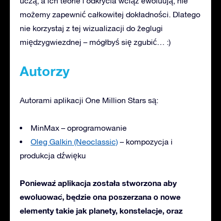
uczą, a ich teorie i odkrycia wciąż ewoluują, nie
możemy zapewnić całkowitej dokładności. Dlatego
nie korzystaj z tej wizualizacji do żeglugi
międzygwiezdnej – mógłbyś się zgubić… :)
Autorzy
Autorami aplikacji One Million Stars są:
MinMax – oprogramowanie
Oleg Galkin (Neoclassic)
– kompozycja i
produkcja dźwięku
Ponieważ aplikacja została stworzona aby
ewoluować, będzie ona poszerzana o nowe
elementy takie jak planety, konstelacje, oraz