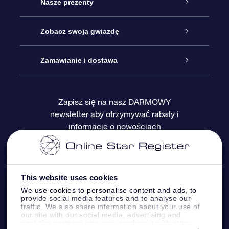
Obsługa
Nasze prezenty
Kontakt
Podarunek Gwiazda Online
Zobacz swoją gwiazdę
Blog
Pakiet Podarunkowy OSR
Rejestr Gwiazd
Zamawianie i dostawa
Najczęściej zadawane pytania
Prezent Super Star
Aplikacją OSR Star Finder
Logowanie
Zapisz się na nasz DARMOWY
newsletter aby otrzymywać rabaty i
Recenzje
Karta podarunkowa OSR
Sprsonalizowana Strona Gwiazdy
Metody płatności
informacje o nowościach
Prezenty firmowe
One Million Stars
Dostawa
Gwieździsty Wygaszacz Ekranu OSR
Polityka zwrotów
This website uses cookies
We use cookies to personalise content and ads, to
provide social media features and to analyse our
Aplikacja VR „Fly me to the stars”
Gwiazdozbiorach
traffic. We also share information about your use of
our site with our social media, advertising and
analytics partners who may combine it with other