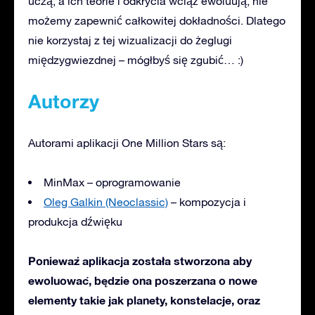
uczą, a ich teorie i odkrycia wciąż ewoluują, nie
możemy zapewnić całkowitej dokładności. Dlatego
nie korzystaj z tej wizualizacji do żeglugi
międzygwiezdnej – mógłbyś się zgubić… :)
Autorzy
Autorami aplikacji One Million Stars są:
MinMax – oprogramowanie
Oleg Galkin (Neoclassic)
– kompozycja i
produkcja dźwięku
Ponieważ aplikacja została stworzona aby
ewoluować, będzie ona poszerzana o nowe
elementy takie jak planety, konstelacje, oraz