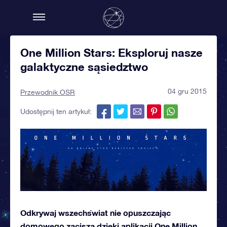
One Million Stars: Eksploruj nasze
galaktyczne sąsiedztwo
04 gru 2015
Przewodnik OSR
Udostępnij ten artykuł:
Odkrywaj wszechświat nie opuszczając
domowego zacisza dzięki aplikacji One Million