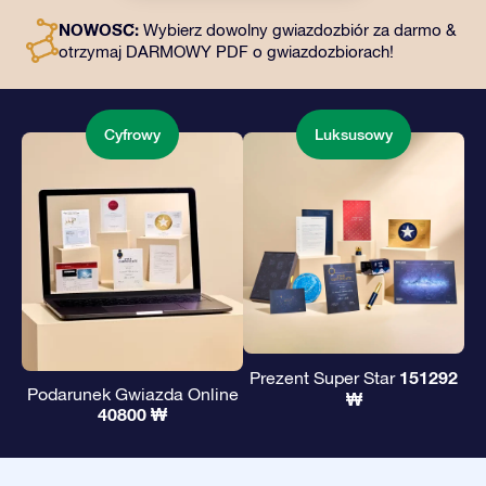
dostęp do naszych aplikacji. To magiczny sposób na
NOWOŚĆ:
Wybierz dowolny gwiazdozbiór za darmo &
podarowanie wiecznego prezentu przyjaciołom i
otrzymaj DARMOWY PDF o gwiazdozbiorach!
bliskim.
Cyfrowy
Luksusowy
151292
Prezent Super Star
Podarunek Gwiazda Online
₩
40800 ₩