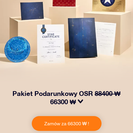
Pakiet Podarunkowy OSR
88400 ₩
66300 ₩
Spraw, aby oczy bliskiej Ci osoby zabłysły dzięki
naszemu OSR Gift Pack! Ten zestaw obejmuje piękną
Zamów za 66300 ₩ !
kopertę i spersonalizowane dokumenty wysłane na
wybrany adres, a także dokumenty cyfrowe i bezpłatny