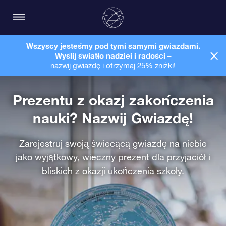
Wszyscy jesteśmy pod tymi samymi gwiazdami.
Wyślij światło nadziei i radości –
nazwij gwiazdę i otrzymaj 25% zniżki!
Prezentu z okazj zakończenia
nauki? Nazwij Gwiazdę!
Zarejestruj swoją świecącą gwiazdę na niebie
jako wyjątkowy, wieczny prezent dla przyjaciół i
bliskich z okazji ukończenia szkoły.