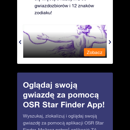
gwiazdozbiorów i 12 znaków
zodiaku!
Andromeda - Związana panna
Antli
obacz
Zobacz
Oglądaj swoją
gwiazdę za pomocą
OSR Star Finder App!
Wyszukaj, zlokalizuj i oglądaj swoją
gwiazdę za pomocą aplikacji OSR Star
Finder. Możesz pobrać aplikację ZA