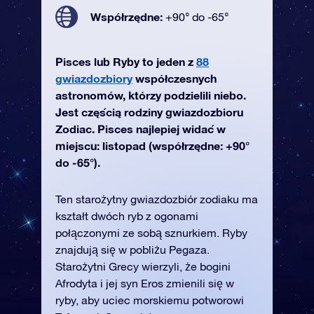
Współrzędne:
+90° do -65°
Pisces lub Ryby to jeden z
88
gwiazdozbiory
współczesnych
astronomów, którzy podzielili niebo.
Jest częścią rodziny gwiazdozbioru
Zodiac. Pisces najlepiej widać w
miejscu: listopad (współrzędne: +90°
do -65°).
Ten starożytny gwiazdozbiór zodiaku ma
kształt dwóch ryb z ogonami
połączonymi ze sobą sznurkiem. Ryby
znajdują się w pobliżu Pegaza.
Starożytni Grecy wierzyli, że bogini
Afrodyta i jej syn Eros zmienili się w
ryby, aby uciec morskiemu potworowi