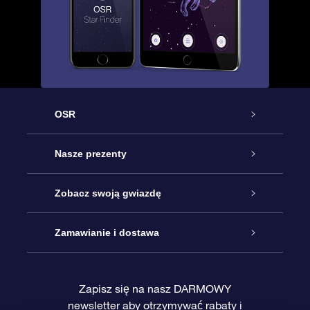
OSR
Obsługa
Nasze prezenty
Kontakt
Podarunek Gwiazda Online
Zobacz swoją gwiazdę
Blog
Pakiet Podarunkowy OSR
Rejestr Gwiazd
Zamawianie i dostawa
Najczęściej zadawane pytania
Prezent Super Star
Aplikacją OSR Star Finder
Logowanie
Zapisz się na nasz DARMOWY
newsletter aby otrzymywać rabaty i
Recenzje
Karta podarunkowa OSR
Sprsonalizowana Strona Gwiazdy