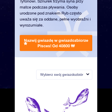
Tyfonowi. Sznurek trzyma syna przy
matce podczas pływania. Osoby
urodzone pod znakiem Ryb często
uważa się za oddane, pełne wyobraźni i
wyrozumiałe.
Nazwij gwiazdę w gwiazdozbiorze
Pisces!
Od 40800 ₩
Wybierz swój gwiazdozbiór