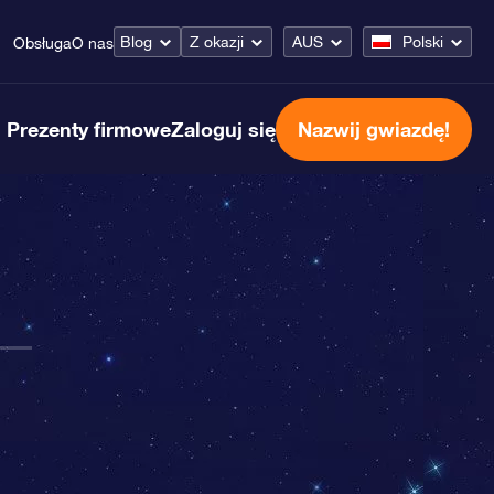
Blog
Z okazji
AUS
Polski
Obsługa
O nas
Prezenty firmowe
Zaloguj się
Nazwij gwiazdę!