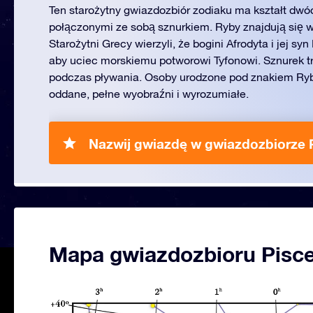
Ten starożytny gwiazdozbiór zodiaku ma kształt dwó
połączonymi ze sobą sznurkiem. Ryby znajdują się w
Starożytni Grecy wierzyli, że bogini Afrodyta i jej syn 
aby uciec morskiemu potworowi Tyfonowi. Sznurek t
podczas pływania. Osoby urodzone pod znakiem Ryb
oddane, pełne wyobraźni i wyrozumiałe.
Nazwij gwiazdę w gwiazdozbiorze 
Mapa gwiazdozbioru Pisc