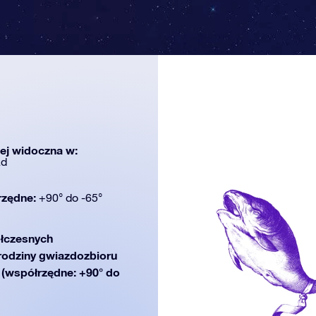
iej widoczna w:
ad
rzędne:
+90° do -65°
łczesnych
 rodziny gwiazdozbioru
d (współrzędne: +90° do