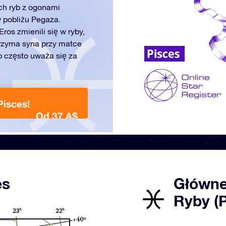
ch ryb z ogonami
 pobliżu Pegaza.
Eros zmienili się w ryby,
rzyma syna przy matce
 często uważa się za
Pisces!
Od 37 A$
es
Główne
Ryby (P