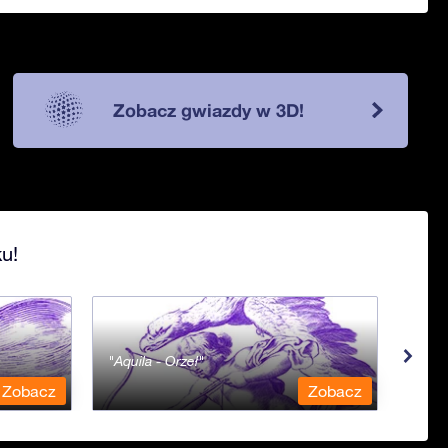
Zobacz gwiazdy w 3D!
u!
Aquila - Orzeł
Aqua
Zobacz
Zobacz