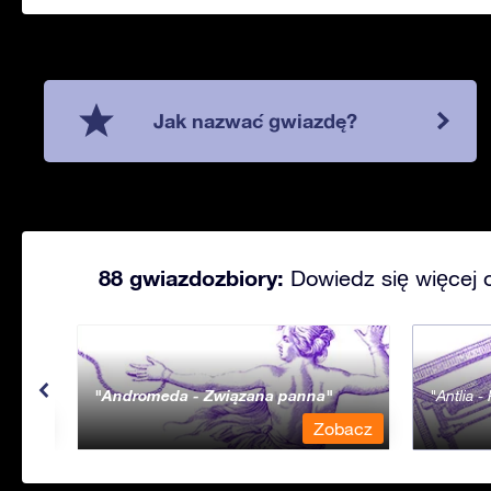
Jak nazwać gwiazdę?
88 gwiazdozbiory:
Dowiedz się więcej 
Andromeda - Związana panna
Antlia 
bacz
Zobacz