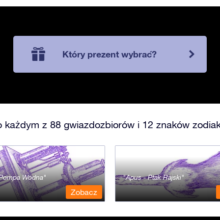
Który prezent wybrać?
o każdym z 88 gwiazdozbiorów i 12 znaków zodiak
- Pompa Wodna
Apus - Ptak Rajski
Zobacz