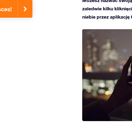
Możesz nazwać swoją 
zaledwie kilku kliknię
sces!
niebie przez aplikację