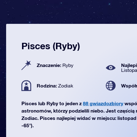
Pisces (Ryby)
Znaczenie:
Najlep
Ryby
Listop
Rodzina:
Współ
Zodiak
Pisces lub Ryby to jeden z
88 gwiazdozbiory
wspó
astronomów, którzy podzielili niebo. Jest częścią
Zodiac. Pisces najlepiej widać w miejscu: listopa
-65°).