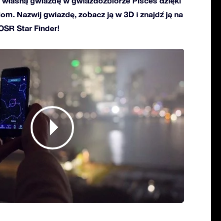
własną gwiazdę w gwiazdozbiorze Pisces dzięki
ciom. Nazwij gwiazdę, zobacz ją w 3D i znajdź ją na
 OSR Star Finder!