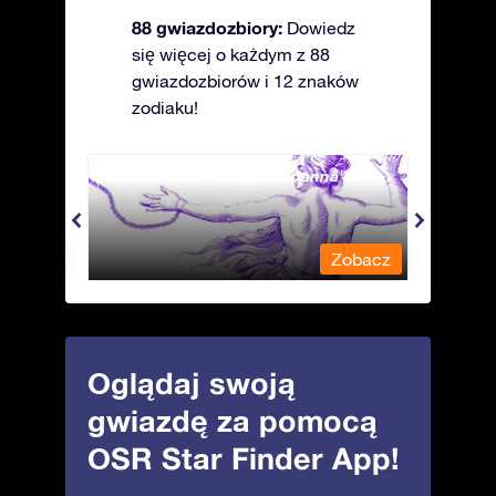
88 gwiazdozbiory:
Dowiedz
się więcej o każdym z 88
gwiazdozbiorów i 12 znaków
zodiaku!
Andromeda - Związana panna
Antli
obacz
Zobacz
Oglądaj swoją
gwiazdę za pomocą
OSR Star Finder App!