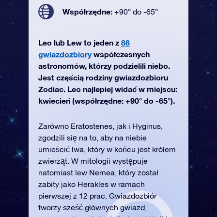
Współrzędne:
+90° do -65°
Leo lub Lew to jeden z
88
gwiazdozbiory
współczesnych
astronomów, którzy podzielili niebo.
Jest częścią rodziny gwiazdozbioru
Zodiac. Leo najlepiej widać w miejscu:
kwiecień (współrzędne: +90° do -65°).
Zarówno Eratostenes, jak i Hyginus,
zgodzili się na to, aby na niebie
umieścić lwa, który w końcu jest królem
zwierząt. W mitologii występuje
natomiast lew Nemea, który został
zabity jako Herakles w ramach
pierwszej z 12 prac. Gwiazdozbiór
tworzy sześć głównych gwiazd,