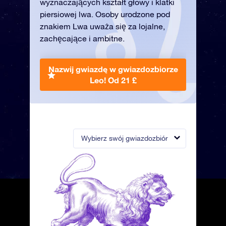
wyznaczających kształt głowy i klatki
piersiowej lwa. Osoby urodzone pod
znakiem Lwa uważa się za lojalne,
zachęcające i ambitne.
Nazwij gwiazdę w gwiazdozbiorze
Leo!
Od 21 £
Wybierz swój gwiazdozbiór