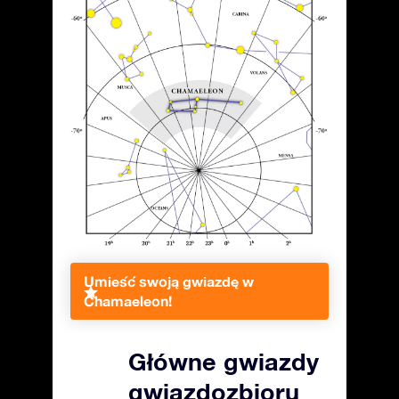
Umieść swoją gwiazdę w
Chamaeleon!
Główne gwiazdy
gwiazdozbioru