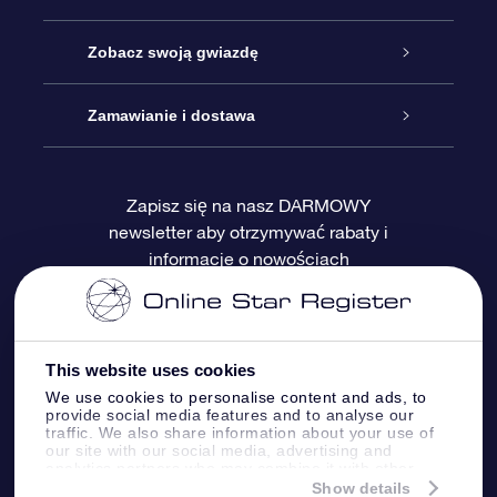
Kontakt
Podarunek Gwiazda Online
Zobacz swoją gwiazdę
Blog
Pakiet Podarunkowy OSR
Rejestr Gwiazd
Zamawianie i dostawa
Najczęściej zadawane pytania
Prezent Super Star
Aplikacją OSR Star Finder
Logowanie
Zapisz się na nasz DARMOWY
newsletter aby otrzymywać rabaty i
Recenzje
Karta podarunkowa OSR
Sprsonalizowana Strona Gwiazdy
Metody płatności
informacje o nowościach
Prezenty firmowe
One Million Stars
Dostawa
Gwieździsty Wygaszacz Ekranu OSR
Polityka zwrotów
This website uses cookies
We use cookies to personalise content and ads, to
provide social media features and to analyse our
Aplikacja VR „Fly me to the stars”
Gwiazdozbiorach
traffic. We also share information about your use of
our site with our social media, advertising and
analytics partners who may combine it with other
information that you’ve provided to them or that
Show details