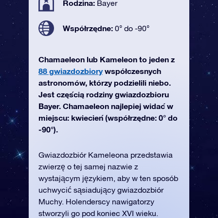
Rodzina:
Bayer
Współrzędne:
0° do -90°
Chamaeleon lub Kameleon to jeden z
88 gwiazdozbiory
współczesnych
astronomów, którzy podzielili niebo.
Jest częścią rodziny gwiazdozbioru
Bayer. Chamaeleon najlepiej widać w
miejscu: kwiecień (współrzędne: 0° do
-90°).
Gwiazdozbiór Kameleona przedstawia
zwierzę o tej samej nazwie z
wystającym językiem, aby w ten sposób
uchwycić sąsiadujący gwiazdozbiór
Muchy. Holenderscy nawigatorzy
stworzyli go pod koniec XVI wieku.