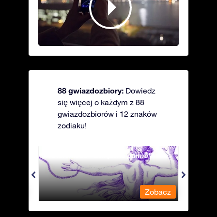
88 gwiazdozbiory:
Dowiedz
się więcej o każdym z 88
gwiazdozbiorów i 12 znaków
zodiaku!
Andromeda - Związana panna
Antli
obacz
Zobacz