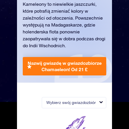
Kameleony to niewielkie jaszczurki,
które potrafią zmieniać kolory w
zależności od otoczenia. Powszechnie
występują na Madagaskarze, gdzie
holenderska flota ponownie
zaopatrywała się w dobra podczas drogi
do Indii Wschodnich.
Nazwij gwiazdę w gwiazdozbiorze
Chamaeleon!
Od 21 £
Wybierz swój gwiazdozbiór