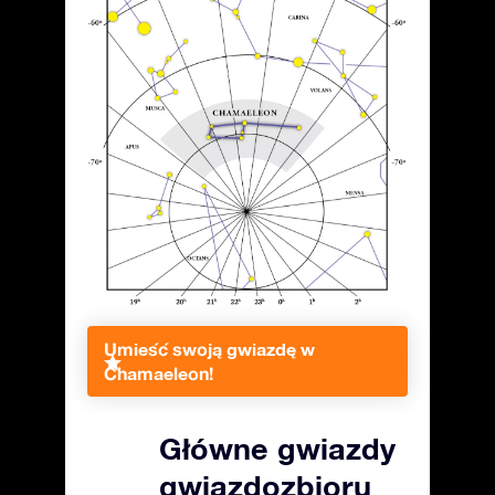
Umieść swoją gwiazdę w
Chamaeleon!
Główne gwiazdy
gwiazdozbioru