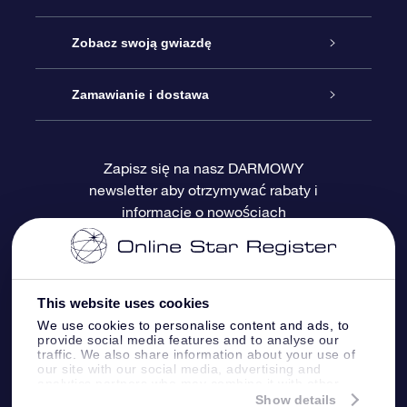
Kontakt
Podarunek Gwiazda Online
Zobacz swoją gwiazdę
Blog
Pakiet Podarunkowy OSR
Rejestr Gwiazd
Zamawianie i dostawa
Najczęściej zadawane pytania
Prezent Super Star
Aplikacją OSR Star Finder
Logowanie
Zapisz się na nasz DARMOWY
newsletter aby otrzymywać rabaty i
Recenzje
Karta podarunkowa OSR
Sprsonalizowana Strona Gwiazdy
Metody płatności
informacje o nowościach
Prezenty firmowe
One Million Stars
Dostawa
Gwieździsty Wygaszacz Ekranu OSR
Polityka zwrotów
This website uses cookies
We use cookies to personalise content and ads, to
provide social media features and to analyse our
Aplikacja VR „Fly me to the stars”
Gwiazdozbiorach
traffic. We also share information about your use of
our site with our social media, advertising and
analytics partners who may combine it with other
information that you’ve provided to them or that
Show details