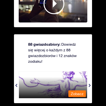
88 gwiazdozbiory:
Dowiedz
się więcej o każdym z 88
gwiazdozbiorów i 12 znaków
zodiaku!
Andromeda - Związana panna
Antli
obacz
Zobacz