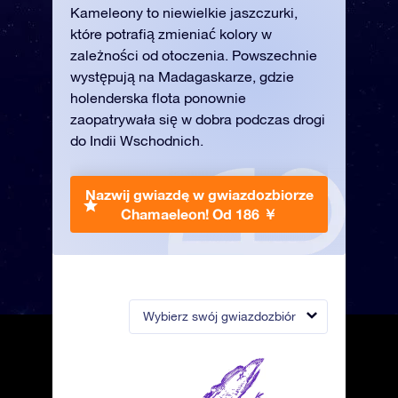
Kameleony to niewielkie jaszczurki,
które potrafią zmieniać kolory w
zależności od otoczenia. Powszechnie
występują na Madagaskarze, gdzie
holenderska flota ponownie
zaopatrywała się w dobra podczas drogi
do Indii Wschodnich.
Nazwij gwiazdę w gwiazdozbiorze
Chamaeleon!
Od 186 ￥
Wybierz swój gwiazdozbiór