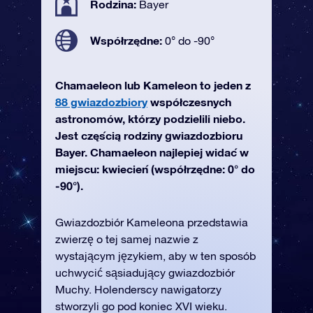
Rodzina:
Bayer
Współrzędne:
0° do -90°
Chamaeleon lub Kameleon to jeden z
88 gwiazdozbiory
współczesnych
astronomów, którzy podzielili niebo.
Jest częścią rodziny gwiazdozbioru
Bayer. Chamaeleon najlepiej widać w
miejscu: kwiecień (współrzędne: 0° do
-90°).
Gwiazdozbiór Kameleona przedstawia
zwierzę o tej samej nazwie z
wystającym językiem, aby w ten sposób
uchwycić sąsiadujący gwiazdozbiór
Muchy. Holenderscy nawigatorzy
stworzyli go pod koniec XVI wieku.