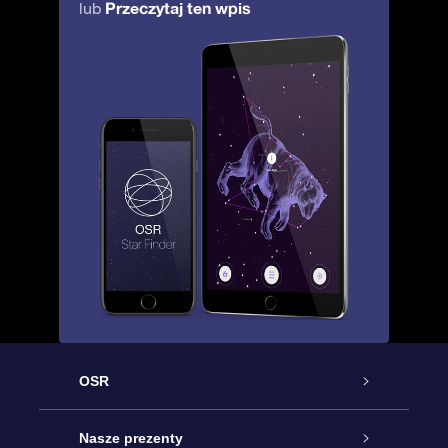
Przeczytaj ten wpis
lub
OSR
Obsługa
Nasze prezenty