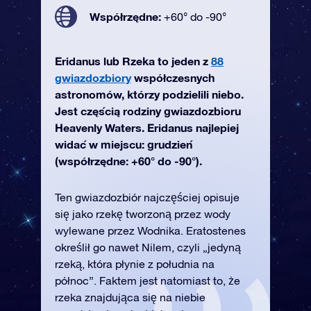
Współrzędne:
+60° do -90°
Eridanus lub Rzeka to jeden z
88
gwiazdozbiory
współczesnych
astronomów, którzy podzielili niebo.
Jest częścią rodziny gwiazdozbioru
Heavenly Waters. Eridanus najlepiej
widać w miejscu: grudzień
(współrzędne: +60° do -90°).
Ten gwiazdozbiór najczęściej opisuje
się jako rzekę tworzoną przez wody
wylewane przez Wodnika. Eratostenes
określił go nawet Nilem, czyli „jedyną
rzeką, która płynie z południa na
północ”. Faktem jest natomiast to, że
rzeka znajdująca się na niebie