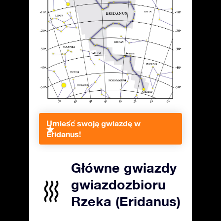
Umieść swoją gwiazdę w
Eridanus!
Główne gwiazdy
gwiazdozbioru
Rzeka (Eridanus)