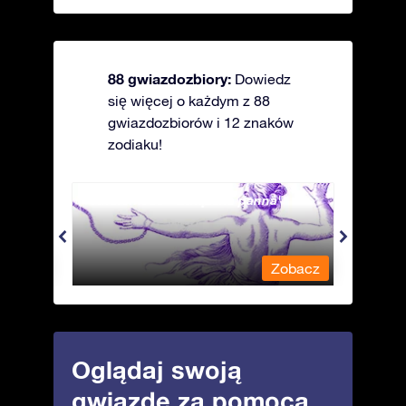
88 gwiazdozbiory:
Dowiedz
się więcej o każdym z 88
gwiazdozbiorów i 12 znaków
zodiaku!
Andromeda - Związana panna
Antli
obacz
Zobacz
Oglądaj swoją
gwiazdę za pomocą