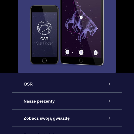
OSR
Obsługa
Nasze prezenty
Kontakt
Podarunek Gwiazda Online
Zobacz swoją gwiazdę