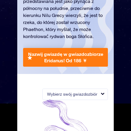
przedstawiana jest jako płynąca z
północny na południe, przeciwnie do
kierunku Nilu Grecy wierzyli, że jest to
rzeka, do której został wrzucony
Phaethon, który myślał, że może
kontrolować rydwan boga Słońca.
Nazwij gwiazdę w gwiazdozbiorze
Eridanus!
Od 186 ￥
Wybierz swój gwiazdozbiór