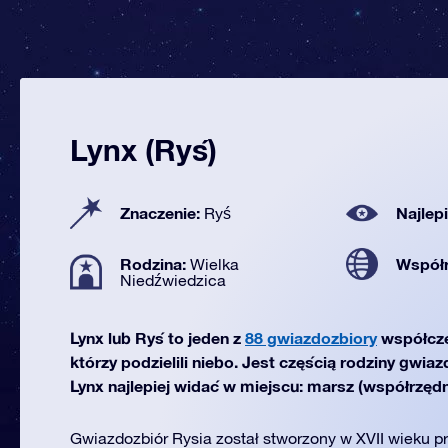
Lynx (Ryś)
Znaczenie:
Najlep
Ryś
Rodzina:
Współ
Wielka
Niedźwiedzica
Lynx lub Ryś to jeden z
88 gwiazdozbiory
współcz
którzy podzielili niebo. Jest częścią rodziny gwia
Lynx najlepiej widać w miejscu: marsz (współrzędn
Gwiazdozbiór Rysia został stworzony w XVII wieku p