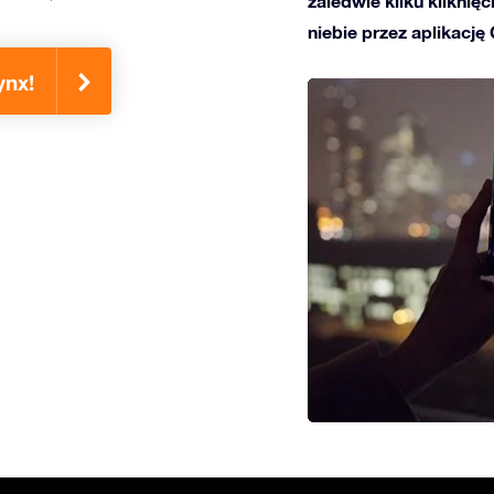
zaledwie kilku kliknię
niebie przez aplikację
ynx!