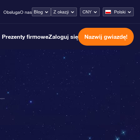
Blog
Z okazji
CNY
Polski
Obsługa
O nas
Prezenty firmowe
Zaloguj się
Nazwij gwiazdę!