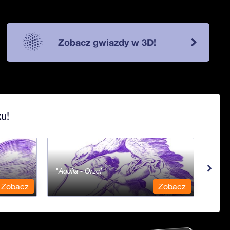
Zobacz gwiazdy w 3D!
u!
Aquila - Orzeł
Aqua
Zobacz
Zobacz