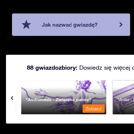
Jak nazwać gwiazdę?
88 gwiazdozbiory:
Dowiedz się więcej 
Andromeda - Związana panna
Antlia 
bacz
Zobacz