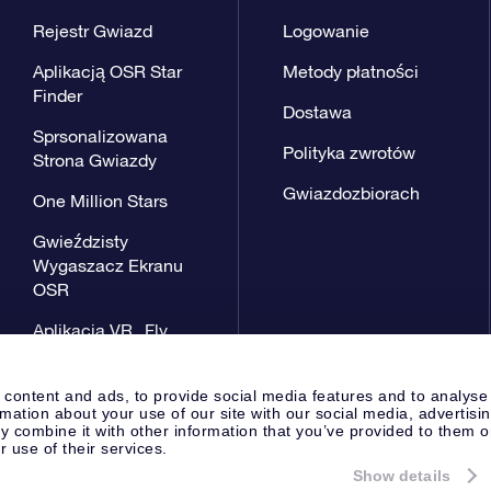
Rejestr Gwiazd
Logowanie
Aplikacją OSR Star
Metody płatności
Finder
Dostawa
Sprsonalizowana
Polityka zwrotów
Strona Gwiazdy
Gwiazdozbiorach
One Million Stars
Gwieździsty
Wygaszacz Ekranu
OSR
Aplikacja VR „Fly
me to the stars”
 content and ads, to provide social media features and to analyse
rmation about your use of our site with our social media, advertisi
 combine it with other information that you’ve provided to them o
r use of their services.
Show details
Strona prasowa
Polityka prywat
Apeldoorn, The Netherlands