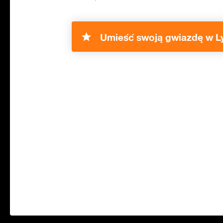
Umieść swoją gwiazdę w L