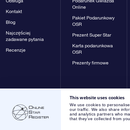
Obsługa
Podarunek Gwiazda
Online
Kontakt
Pakiet Podarunkowy
Blog
OSR
Najczęściej
Prezent Super Star
zadawane pytania
Karta podarunkowa
Recenzje
OSR
Prezenty firmowe
This website uses cookies
We use cookies to personalise
our traffic. We also share info
and analytics partners who may
that they’ve collected from you
Online Star Register BV
- Laan van de Maagd 83, 7324 BT 