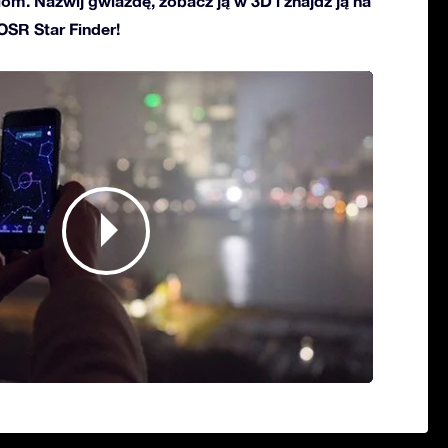
ciom. Nazwij gwiazdę, zobacz ją w 3D i znajdź ją na
 OSR Star Finder!