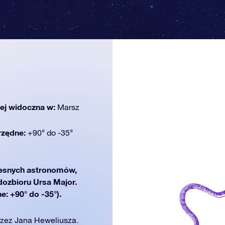
iej widoczna w:
Marsz
rzędne:
+90° do -35°
esnych astronomów,
zdozbioru Ursa Major.
e: +90° do -35°).
rzez Jana Heweliusza.