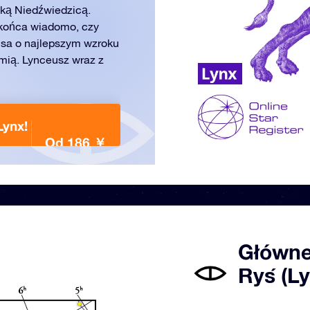
ką Niedźwiedzicą.
 końca wiadomo, czy
usa o najlepszym wzroku
mią. Lynceusz wraz z
Lynx!
Od 186 ￥
Główne
Ryś (Ly