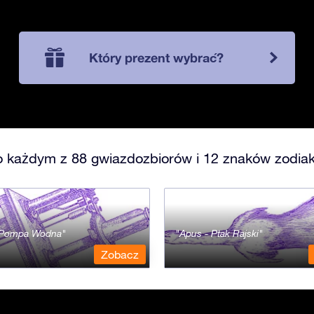
Który prezent wybrać?
o każdym z 88 gwiazdozbiorów i 12 znaków zodiak
- Pompa Wodna
Apus - Ptak Rajski
Zobacz