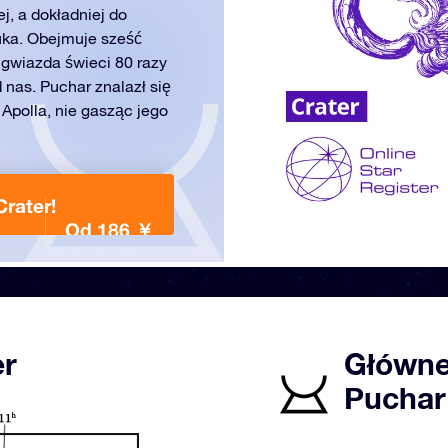
j, a dokładniej do
uka. Obejmuje sześć
a gwiazda świeci 80 razy
d nas. Puchar znalazł się
 Apolla, nie gasząc jego
rater!
Od 186 ￥
er
Główne
Puchar 