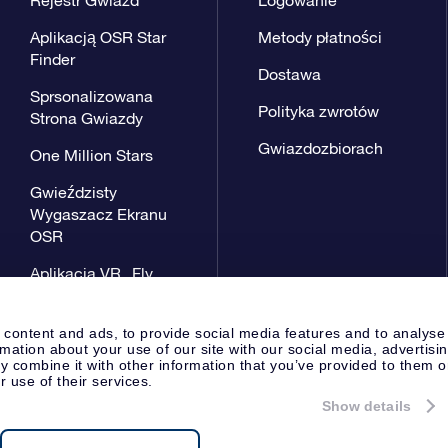
Aplikacją OSR Star
Metody płatności
Finder
Dostawa
Sprsonalizowana
Polityka zwrotów
Strona Gwiazdy
Gwiazdozbiorach
One Million Stars
Gwieździsty
Wygaszacz Ekranu
OSR
Aplikacja VR „Fly
me to the stars”
 content and ads, to provide social media features and to analyse
rmation about your use of our site with our social media, advertisi
 combine it with other information that you’ve provided to them o
r use of their services.
Show details
Strona prasowa
Polityka prywat
Apeldoorn, The Netherlands