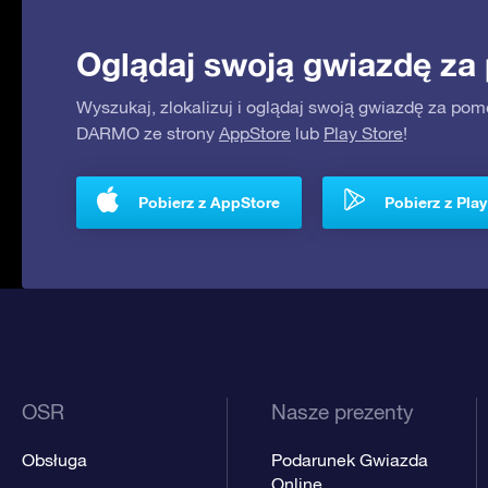
Oglądaj swoją gwiazdę za
Wyszukaj, zlokalizuj i oglądaj swoją gwiazdę za pom
DARMO ze strony
AppStore
lub
Play Store
!
Pobierz z AppStore
Pobierz z Play
OSR
Nasze prezenty
Obsługa
Podarunek Gwiazda
Online