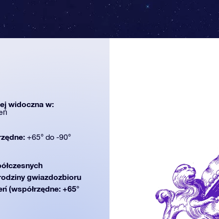
iej widoczna w:
eń
rzędne:
+65° do -90°
ółczesnych
 rodziny gwiazdozbioru
ień (współrzędne: +65°