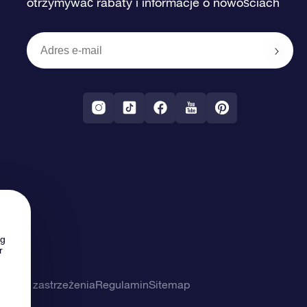
otrzymywać rabaty i informacje o nowościach
ng
r
ności i zastrzeżenia
Regulamin
Sitemap