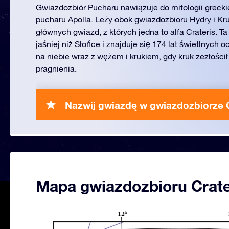
Gwiazdozbiór Pucharu nawiązuje do mitologii greckie
pucharu Apolla. Leży obok gwiazdozbioru Hydry i Kr
głównych gwiazd, z których jedna to alfa Crateris. T
jaśniej niż Słońce i znajduje się 174 lat świetlnych o
na niebie wraz z wężem i krukiem, gdy kruk zezłościł
pragnienia.
Nazwij gwiazdę w gwiazdozbiorze C
Mapa gwiazdozbioru Crat