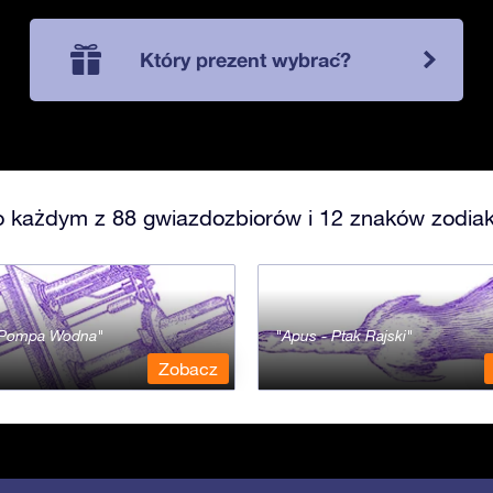
Który prezent wybrać?
o każdym z 88 gwiazdozbiorów i 12 znaków zodiak
- Pompa Wodna
Apus - Ptak Rajski
Zobacz