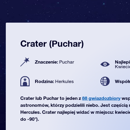
Crater (Puchar)
Znaczenie:
Najlep
Puchar
Kwieci
Rodzina:
Współ
Herkules
Crater lub Puchar to jeden z
88 gwiazdozbiory
wsp
astronomów, którzy podzielili niebo. Jest częścią
Hercules. Crater najlepiej widać w miejscu: kwiec
do -90°).