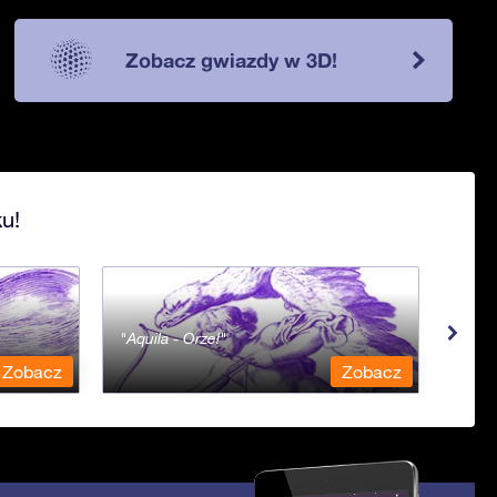
Zobacz gwiazdy w 3D!
u!
Aquila - Orzeł
Aqua
Zobacz
Zobacz