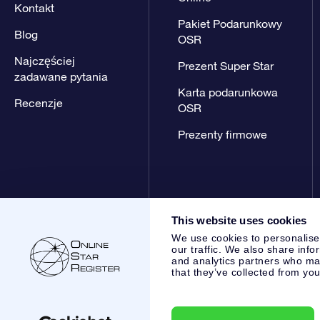
Kontakt
Pakiet Podarunkowy
Blog
OSR
Najczęściej
Prezent Super Star
zadawane pytania
Karta podarunkowa
Recenzje
OSR
Prezenty firmowe
This website uses cookies
We use cookies to personalise
our traffic. We also share info
and analytics partners who may
that they’ve collected from you
Online Star Register BV
- Laan van de Maagd 83, 7324 BT 