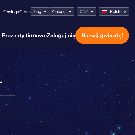
Blog
Z okazji
CNY
Polski
Obsługa
O nas
Prezenty firmowe
Zaloguj się
Nazwij gwiazdę!
r