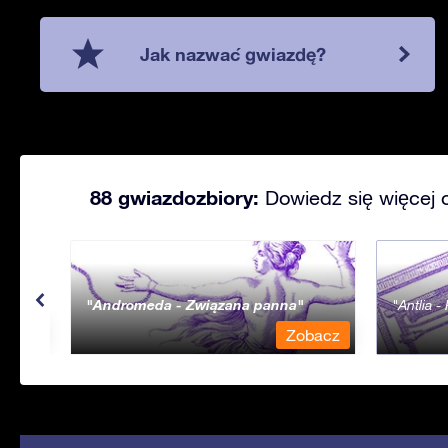
Jak nazwać gwiazdę?
88 gwiazdozbiory:
Dowiedz się więcej 
Andromeda - Związana panna
Antlia 
bacz
Zobacz