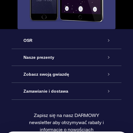
OSR
Obsługa
Nasze prezenty
Kontakt
Podarunek Gwiazda Online
Zobacz swoją gwiazdę
Blog
Pakiet Podarunkowy OSR
Rejestr Gwiazd
Zamawianie i dostawa
Najczęściej zadawane pytania
Prezent Super Star
Aplikacją OSR Star Finder
Logowanie
Zapisz się na nasz DARMOWY
newsletter aby otrzymywać rabaty i
Recenzje
Karta podarunkowa OSR
Sprsonalizowana Strona Gwiazdy
Metody płatności
informacje o nowościach