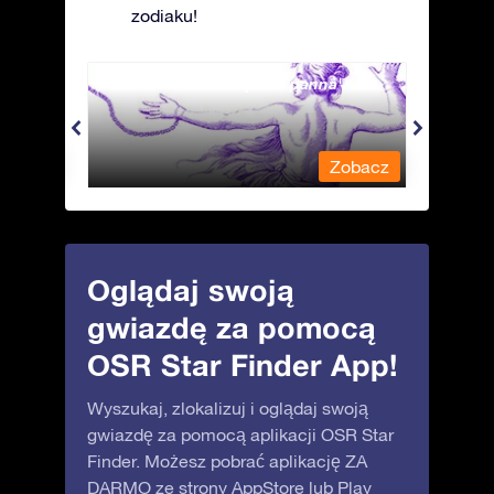
zodiaku!
Andromeda - Związana panna
Antli
obacz
Zobacz
Oglądaj swoją
gwiazdę za pomocą
OSR Star Finder App!
Wyszukaj, zlokalizuj i oglądaj swoją
gwiazdę za pomocą aplikacji OSR Star
Finder. Możesz pobrać aplikację ZA
DARMO ze strony
AppStore
lub
Play