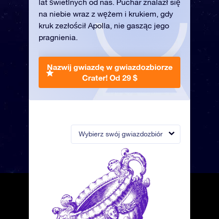
lat świetlnych od nas. Puchar znalazł się
na niebie wraz z wężem i krukiem, gdy
kruk zezłościł Apolla, nie gasząc jego
pragnienia.
Nazwij gwiazdę w gwiazdozbiorze
Crater!
Od 29 $
Wybierz swój gwiazdozbiór