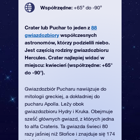
Współrzędne:
+65° do -90°
Crater lub Puchar to jeden z
88
gwiazdozbiory
współczesnych
astronomów, którzy podzielili niebo.
Jest częścią rodziny gwiazdozbioru
Hercules. Crater najlepiej widać w
miejscu: kwiecień (współrzędne: +65°
do -90°).
Gwiazdozbiór Pucharu nawiązuje do
mitologii greckiej, a dokładniej do
pucharu Apolla. Leży obok
gwiazdozbioru Hydry i Kruka. Obejmuje
sześć głównych gwiazd, z których jedna
to alfa Crateris. Ta gwiazda świeci 80
razy jaśniej niż Słońce i znajduje się 174