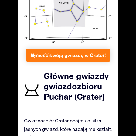
Umieść swoją gwiazdę w Crater!
Główne gwiazdy
gwiazdozbioru
Puchar (Crater)
Gwiazdozbiór Crater obejmuje kilka
jasnych gwiazd, które nadają mu kształt.