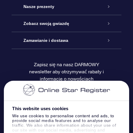
Obsługa
Nasze prezenty
Kontakt
Podarunek Gwiazda Online
Zobacz swoją gwiazdę
Blog
Pakiet Podarunkowy OSR
Rejestr Gwiazd
Zamawianie i dostawa
Najczęściej zadawane pytania
Prezent Super Star
Aplikacją OSR Star Finder
Logowanie
Zapisz się na nasz DARMOWY
newsletter aby otrzymywać rabaty i
Recenzje
Karta podarunkowa OSR
Sprsonalizowana Strona Gwiazdy
Metody płatności
informacje o nowościach
Prezenty firmowe
One Million Stars
Dostawa
Gwieździsty Wygaszacz Ekranu OSR
Polityka zwrotów
This website uses cookies
We use cookies to personalise content and ads, to
provide social media features and to analyse our
Aplikacja VR „Fly me to the stars”
Gwiazdozbiorach
traffic. We also share information about your use of
our site with our social media, advertising and