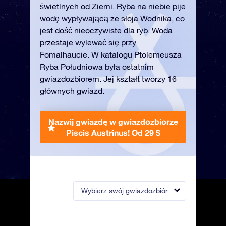
świetlnych od Ziemi. Ryba na niebie pije
wodę wypływającą ze słoja Wodnika, co
jest dość nieoczywiste dla ryb. Woda
przestaje wylewać się przy
Fomalhaucie. W katalogu Ptolemeusza
Ryba Południowa była ostatnim
gwiazdozbiorem. Jej kształt tworzy 16
głównych gwiazd.
Nazwij gwiazdę w gwiazdozbiorze
Piscis Austrinus!
Od 29 $
Wybierz swój gwiazdozbiór