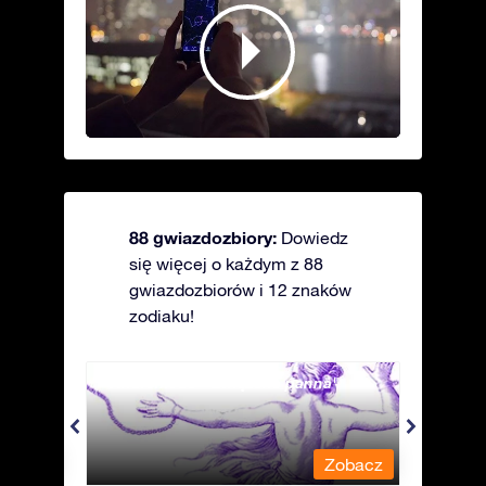
88 gwiazdozbiory:
Dowiedz
się więcej o każdym z 88
gwiazdozbiorów i 12 znaków
zodiaku!
Andromeda - Związana panna
Antli
obacz
Zobacz