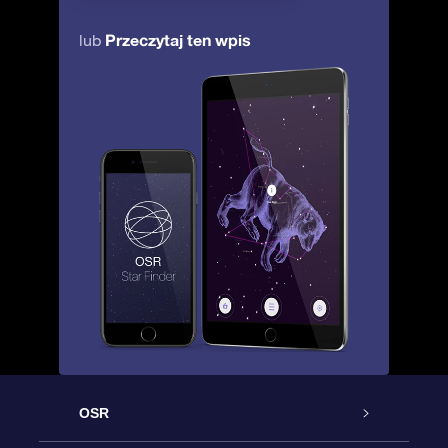
Przeczytaj ten wpis
lub
OSR