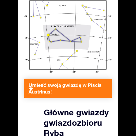
Umieść swoją gwiazdę w Piscis
Austrinus!
Główne gwiazdy
gwiazdozbioru
Ryba