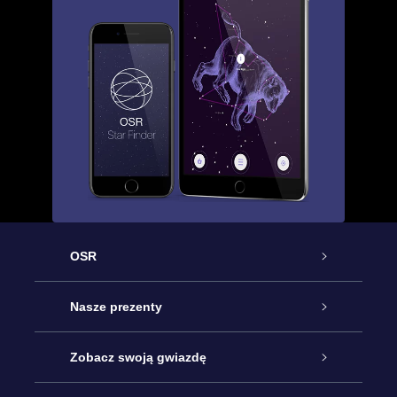
OSR
Obsługa
Nasze prezenty
Kontakt
Podarunek Gwiazda Online
Zobacz swoją gwiazdę