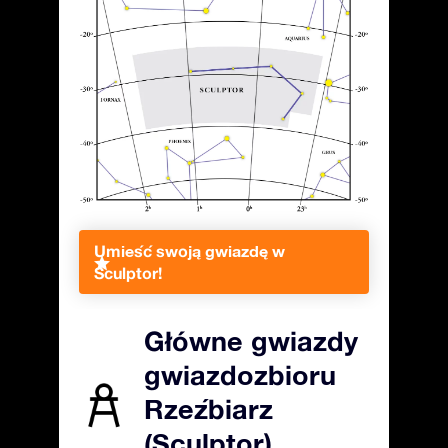
Umieść swoją gwiazdę w
Sculptor!
Główne gwiazdy
gwiazdozbioru
Rzeźbiarz
(Sculptor)