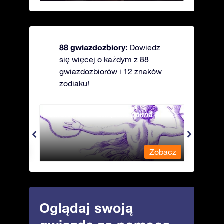
88 gwiazdozbiory:
Dowiedz
się więcej o każdym z 88
gwiazdozbiorów i 12 znaków
zodiaku!
Andromeda - Związana panna
Antli
obacz
Zobacz
Oglądaj swoją