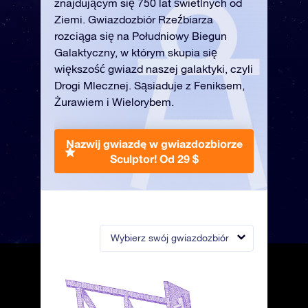
znajdującym się 750 lat świetlnych od
Ziemi. Gwiazdozbiór Rzeźbiarza
rozciąga się na Południowy Biegun
Galaktyczny, w którym skupia się
większość gwiazd naszej galaktyki, czyli
Drogi Mlecznej. Sąsiaduje z Feniksem,
Żurawiem i Wielorybem.
Nazwij gwiazdę w gwiazdozbiorze
Sculptor!
Od 29 $
Wybierz swój gwiazdozbiór