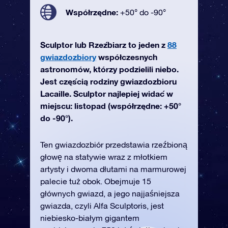
Współrzędne:
+50° do -90°
Sculptor lub Rzeźbiarz to jeden z
88
gwiazdozbiory
współczesnych
astronomów, którzy podzielili niebo.
Jest częścią rodziny gwiazdozbioru
Lacaille. Sculptor najlepiej widać w
miejscu: listopad (współrzędne: +50°
do -90°).
Ten gwiazdozbiór przedstawia rzeźbioną
głowę na statywie wraz z młotkiem
artysty i dwoma dłutami na marmurowej
palecie tuż obok. Obejmuje 15
głównych gwiazd, a jego najjaśniejsza
gwiazda, czyli Alfa Sculptoris, jest
niebiesko-białym gigantem