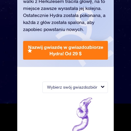
walki z Herkulesem traciła głowę, na to
miejsce zawsze wyrastała jej kolejna.
Ostatecznie Hydra została pokonana, a
każda z głów została spalona, aby
zapobiec powstaniu nowych.
Nazwij gwiazdę w gwiazdozbiorze
Hydra!
Od 29 $
Wybierz swój gwiazdozbiór