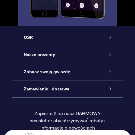
OSR
Obsługa
Nasze prezenty
Kontakt
Podarunek Gwiazda Online
Zobacz swoją gwiazdę
Blog
Pakiet Podarunkowy OSR
Rejestr Gwiazd
Zamawianie i dostawa
Najczęściej zadawane pytania
Prezent Super Star
Aplikacją OSR Star Finder
Logowanie
Zapisz się na nasz DARMOWY
newsletter aby otrzymywać rabaty i
Recenzje
Karta podarunkowa OSR
Sprsonalizowana Strona Gwiazdy
Metody płatności
informacje o nowościach