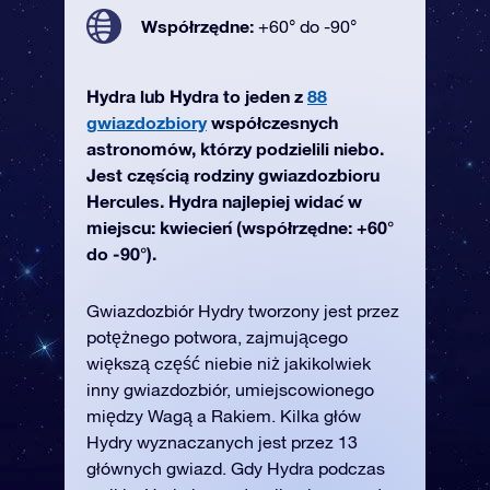
Współrzędne:
+60° do -90°
Hydra lub Hydra to jeden z
88
gwiazdozbiory
współczesnych
astronomów, którzy podzielili niebo.
Jest częścią rodziny gwiazdozbioru
Hercules. Hydra najlepiej widać w
miejscu: kwiecień (współrzędne: +60°
do -90°).
Gwiazdozbiór Hydry tworzony jest przez
potężnego potwora, zajmującego
większą część niebie niż jakikolwiek
inny gwiazdozbiór, umiejscowionego
między Wagą a Rakiem. Kilka głów
Hydry wyznaczanych jest przez 13
głównych gwiazd. Gdy Hydra podczas