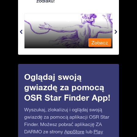
zodiaku!
Andromeda - Związana panna
Antli
obacz
Zobacz
Oglądaj swoją
gwiazdę za pomocą
OSR Star Finder App!
Wyszukaj, zlokalizuj i oglądaj swoją
gwiazdę za pomocą aplikacji OSR Star
Finder. Możesz pobrać aplikację ZA
DARMO ze strony
AppStore
lub
Play