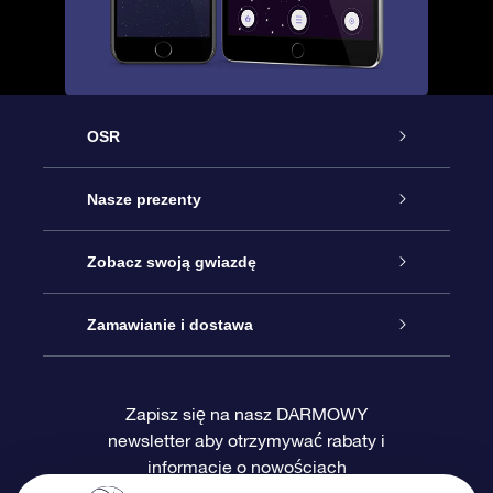
OSR
Obsługa
Nasze prezenty
Kontakt
Podarunek Gwiazda Online
Zobacz swoją gwiazdę
Blog
Pakiet Podarunkowy OSR
Rejestr Gwiazd
Zamawianie i dostawa
Najczęściej zadawane pytania
Prezent Super Star
Aplikacją OSR Star Finder
Logowanie
Zapisz się na nasz DARMOWY
newsletter aby otrzymywać rabaty i
Recenzje
Karta podarunkowa OSR
Sprsonalizowana Strona Gwiazdy
Metody płatności
informacje o nowościach