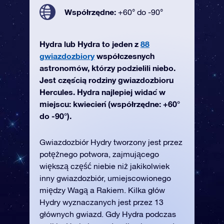
Współrzędne:
+60° do -90°
Hydra lub Hydra to jeden z
88
gwiazdozbiory
współczesnych
astronomów, którzy podzielili niebo.
Jest częścią rodziny gwiazdozbioru
Hercules. Hydra najlepiej widać w
miejscu: kwiecień (współrzędne: +60°
do -90°).
Gwiazdozbiór Hydry tworzony jest przez
potężnego potwora, zajmującego
większą część niebie niż jakikolwiek
inny gwiazdozbiór, umiejscowionego
między Wagą a Rakiem. Kilka głów
Hydry wyznaczanych jest przez 13
głównych gwiazd. Gdy Hydra podczas