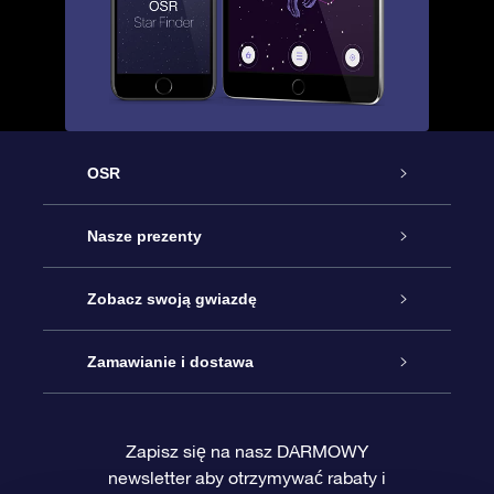
OSR
Obsługa
Nasze prezenty
Kontakt
Podarunek Gwiazda Online
Zobacz swoją gwiazdę
Blog
Pakiet Podarunkowy OSR
Rejestr Gwiazd
Zamawianie i dostawa
Najczęściej zadawane pytania
Prezent Super Star
Aplikacją OSR Star Finder
Logowanie
Zapisz się na nasz DARMOWY
newsletter aby otrzymywać rabaty i
Recenzje
Karta podarunkowa OSR
Sprsonalizowana Strona Gwiazdy
Metody płatności