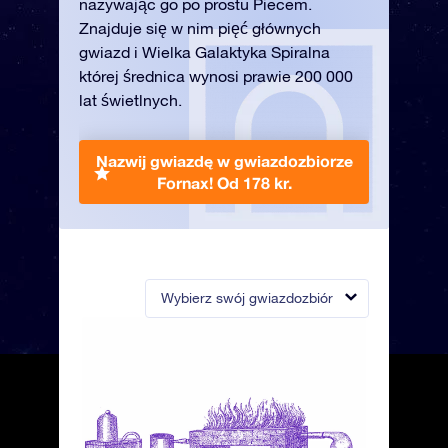
nazywając go po prostu Piecem.
Znajduje się w nim pięć głównych
gwiazd i Wielka Galaktyka Spiralna
której średnica wynosi prawie 200 000
lat świetlnych.
Nazwij gwiazdę w gwiazdozbiorze
Fornax!
Od 178 kr.
Wybierz swój gwiazdozbiór