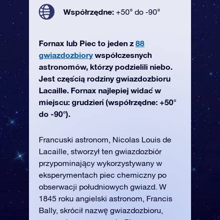
Współrzędne:
+50° do -90°
Fornax lub Piec to jeden z
88
gwiazdozbiory
współczesnych
astronomów, którzy podzielili niebo.
Jest częścią rodziny gwiazdozbioru
Lacaille. Fornax najlepiej widać w
miejscu: grudzień (współrzędne: +50°
do -90°).
Francuski astronom, Nicolas Louis de
Lacaille, stworzył ten gwiazdozbiór
przypominający wykorzystywany w
eksperymentach piec chemiczny po
obserwacji południowych gwiazd. W
1845 roku angielski astronom, Francis
Bally, skrócił nazwę gwiazdozbioru,