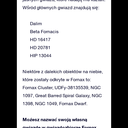
Wśród głównych gwiazd znajdują się:
Dalim
Beta Fornacis
HD 16417
HD 20781
HIP 13044
Niektóre z dalekich obiektów na niebie,
które zostały odkryte w Fornax to:
Fornax Cluster, UDFy-38135539, NGC
1097, Great Barred Spiral Galaxy, NGC
1398, NGC 1049, Fornax Dwarf.
Możesz nazwać swoją własną
gwiazdę w gwiazdozbiorze Fornax