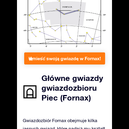
Umieść swoją gwiazdę w Fornax!
Główne gwiazdy
gwiazdozbioru
Piec (Fornax)
Gwiazdozbiór Fornax obejmuje kilka
jasnych gwiazd, które nadają mu kształt.