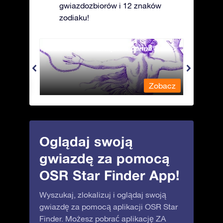
gwiazdozbiorów i 12 znaków
zodiaku!
Andromeda - Związana panna
Antli
obacz
Zobacz
Oglądaj swoją
gwiazdę za pomocą
OSR Star Finder App!
Wyszukaj, zlokalizuj i oglądaj swoją
gwiazdę za pomocą aplikacji OSR Star
Finder. Możesz pobrać aplikację ZA