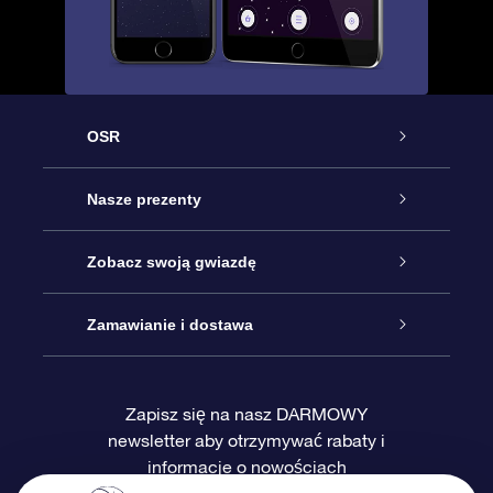
OSR
Obsługa
Nasze prezenty
Kontakt
Podarunek Gwiazda Online
Zobacz swoją gwiazdę
Blog
Pakiet Podarunkowy OSR
Rejestr Gwiazd
Zamawianie i dostawa
Najczęściej zadawane pytania
Prezent Super Star
Aplikacją OSR Star Finder
Logowanie
Zapisz się na nasz DARMOWY
newsletter aby otrzymywać rabaty i
Recenzje
Karta podarunkowa OSR
Sprsonalizowana Strona Gwiazdy
Metody płatności
informacje o nowościach