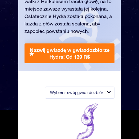
walki z Herkulesem traciła głowę, na to
miejsce zawsze wyrastała jej kolejna.
Ostatecznie Hydra została pokonana, a
każda z głów została spalona, aby
zapobiec powstaniu nowych.
Nazwij gwiazdę w gwiazdozbiorze
Hydra!
Od 139 R$
Wybierz swój gwiazdozbiór