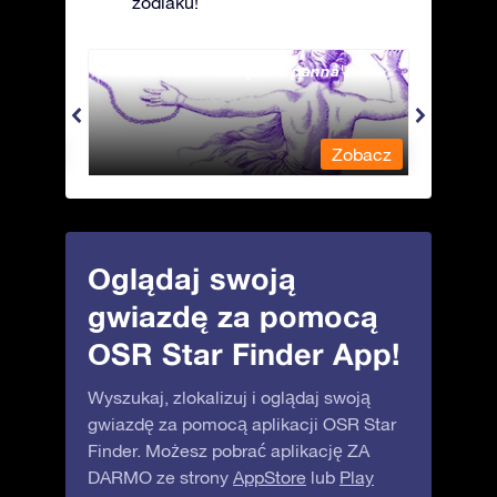
zodiaku!
Andromeda - Związana panna
Antli
obacz
Zobacz
Oglądaj swoją
gwiazdę za pomocą
OSR Star Finder App!
Wyszukaj, zlokalizuj i oglądaj swoją
gwiazdę za pomocą aplikacji OSR Star
Finder. Możesz pobrać aplikację ZA
DARMO ze strony
AppStore
lub
Play