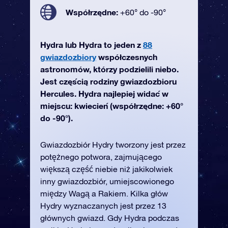
Współrzędne:
+60° do -90°
Hydra lub Hydra to jeden z
88
gwiazdozbiory
współczesnych
astronomów, którzy podzielili niebo.
Jest częścią rodziny gwiazdozbioru
Hercules. Hydra najlepiej widać w
miejscu: kwiecień (współrzędne: +60°
do -90°).
Gwiazdozbiór Hydry tworzony jest przez
potężnego potwora, zajmującego
większą część niebie niż jakikolwiek
inny gwiazdozbiór, umiejscowionego
między Wagą a Rakiem. Kilka głów
Hydry wyznaczanych jest przez 13
głównych gwiazd. Gdy Hydra podczas