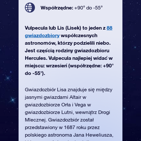
Współrzędne:
+90° do -55°
Vulpecula lub Lis (Lisek) to jeden z
88
gwiazdozbiory
współczesnych
astronomów, którzy podzielili niebo.
Jest częścią rodziny gwiazdozbioru
Hercules. Vulpecula najlepiej widać w
miejscu: wrzesień (współrzędne: +90°
do -55°).
Gwiazdozbiór Lisa znajduje się między
jasnymi gwiazdami Altair w
gwiazdozbiorze Orła i Vega w
gwiazdozbiorze Lutni, wewnątrz Drogi
Mlecznej. Gwiazdozbiór został
przedstawiony w 1687 roku przez
polskiego astronoma Jana Heweliusza,