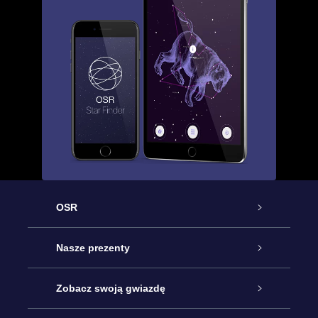
OSR
Obsługa
Nasze prezenty
Kontakt
Podarunek Gwiazda Online
Zobacz swoją gwiazdę