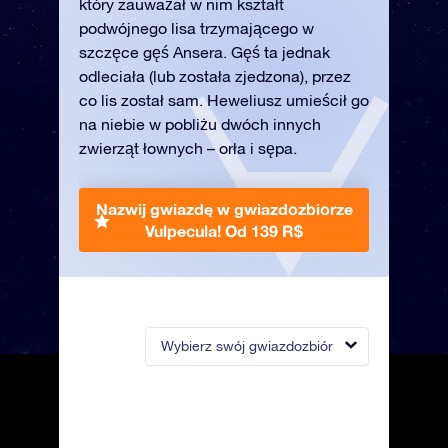
który zauważał w nim kształt
podwójnego lisa trzymającego w
szczęce gęś Ansera. Gęś ta jednak
odleciała (lub została zjedzona), przez
co lis został sam. Heweliusz umieścił go
na niebie w pobliżu dwóch innych
zwierząt łownych – orła i sępa.
Nazwij gwiazdę w gwiazdozbiorze
Vulpecula!
Od 139 R$
Wybierz swój gwiazdozbiór