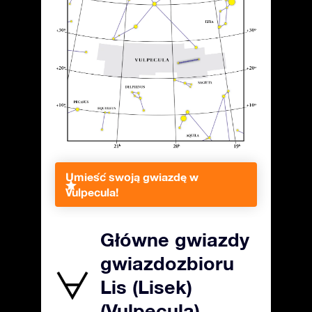
Umieść swoją gwiazdę w
Vulpecula!
Główne gwiazdy
gwiazdozbioru
Lis (Lisek)
(Vulpecula)