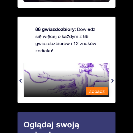
88 gwiazdozbiory:
Dowiedz
się więcej o każdym z 88
gwiazdozbiorów i 12 znaków
zodiaku!
Andromeda - Związana panna
Antli
obacz
Zobacz
Oglądaj swoją