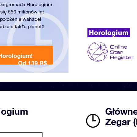
upergromada Horologium
 się 550 milionów lat
 położenie wahadeł
orbicie także planetę
Horologium!
Od 139 R$
logium
Główne
Zegar 