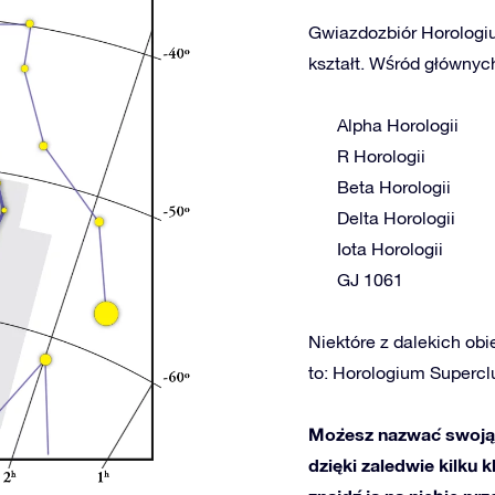
Gwiazdozbiór Horologiu
kształt. Wśród głównych
Alpha Horologii
R Horologii
Beta Horologii
Delta Horologii
Iota Horologii
GJ 1061
Niektóre z dalekich obi
to: Horologium Superc
Możesz nazwać swoją
dzięki zaledwie kilku 