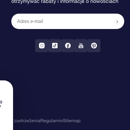
otrzymywać rabaty i informacje o nowościach
ng
r
ności i zastrzeżenia
Regulamin
Sitemap