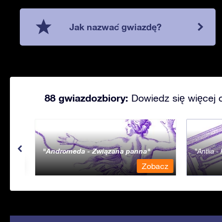
Jak nazwać gwiazdę?
88 gwiazdozbiory:
Dowiedz się więcej 
Andromeda - Związana panna
Antlia 
bacz
Zobacz