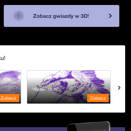
Zobacz gwiazdy w 3D!
u!
Aquila - Orzeł
Aqua
Zobacz
Zobacz