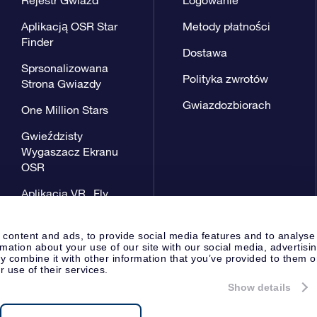
Aplikacją OSR Star
Metody płatności
Finder
Dostawa
Sprsonalizowana
Polityka zwrotów
Strona Gwiazdy
Gwiazdozbiorach
One Million Stars
Gwieździsty
Wygaszacz Ekranu
OSR
Aplikacja VR „Fly
me to the stars”
 content and ads, to provide social media features and to analyse
rmation about your use of our site with our social media, advertisi
 combine it with other information that you’ve provided to them o
r use of their services.
Show details
Strona prasowa
Polityka prywat
Apeldoorn, The Netherlands