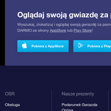
Oglądaj swoją gwiazdę za
Wyszukaj, zlokalizuj i oglądaj swoją gwiazdę za pom
DARMO ze strony
AppStore
lub
Play Store
!
Pobierz z AppStore
Pobierz z Play
OSR
Nasze prezenty
Obsługa
Podarunek Gwiazda
Online