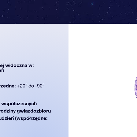
iej widoczna w:
eń
rzędne:
+20° do -90°
współczesnych
 rodziny gwiazdozbioru
rudzień (współrzędne: