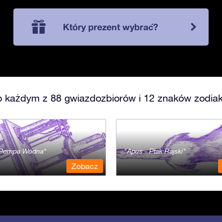
Który prezent wybrać?
o każdym z 88 gwiazdozbiorów i 12 znaków zodiak
- Pompa Wodna
Apus - Ptak Rajski
Zobacz