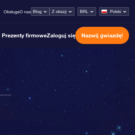
Blog
Z okazji
BRL
Polski
Obsługa
O nas
Prezenty firmowe
Zaloguj się
Nazwij gwiazdę!