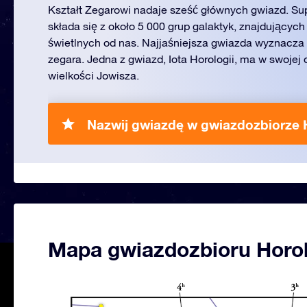
Kształt Zegarowi nadaje sześć głównych gwiazd. S
składa się z około 5 000 grup galaktyk, znajdujących
świetlnych od nas. Najjaśniejsza gwiazda wyznacza
zegara. Jedna z gwiazd, Iota Horologii, ma w swojej 
wielkości Jowisza.
Nazwij gwiazdę w gwiazdozbiorze 
Mapa gwiazdozbioru Horo