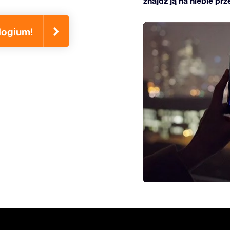
znajdź ją na niebie prz
logium!