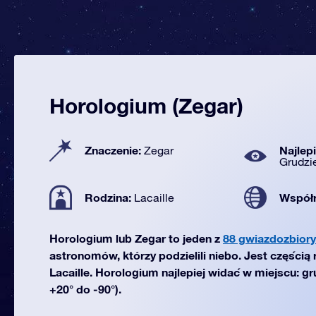
Horologium (Zegar)
Znaczenie:
Najlep
Zegar
Grudzi
Rodzina:
Współ
Lacaille
Horologium lub Zegar to jeden z
88 gwiazdozbiory
astronomów, którzy podzielili niebo. Jest częścią
Lacaille. Horologium najlepiej widać w miejscu: g
+20° do -90°).