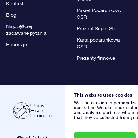
Kontakt
Pakiet Podarunkowy
Blog
OSR
Najczęściej
Prezent Super Star
zadawane pytania
Karta podarunkowa
Recenzje
OSR
Prezenty firmowe
This website uses cookies
We use cookies to personalise
our traffic. We also share info
and analytics partners who may
that they’ve collected from you
Online Star Register BV
- Laan van de Maagd 83, 7324 BT 